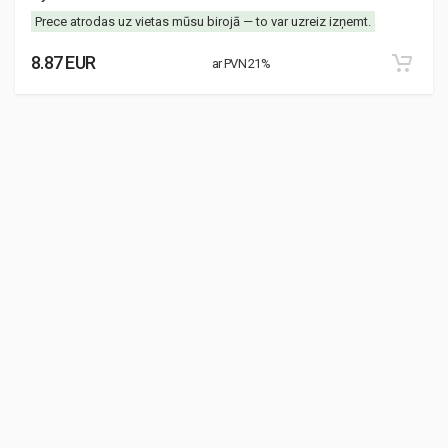
Prece atrodas uz vietas mūsu birojā — to var uzreiz izņemt.
8.87 EUR
ar PVN 21%