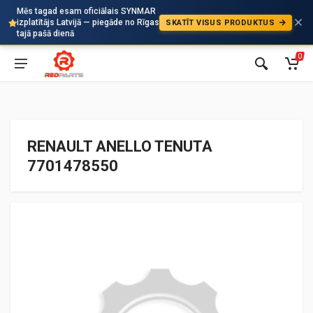
Mēs tagad esam oficiālais SYNMAR
izplatītājs Latvijā — piegāde no Rīgas
SKATĪT VISUS PRODUKTUS
Auto
tajā pašā dienā
0
RENAULT ANELLO TENUTA
7701478550