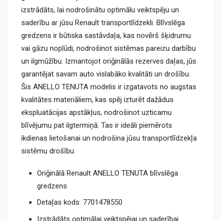
izstrādāts, lai nodrošinātu optimālu veiktspēju un
saderību ar jūsu Renault transportlīdzekli. Blīvslēga
gredzens ir būtiska sastāvdaļa, kas novērš šķidrumu
vai gāzu noplūdi, nodrošinot sistēmas pareizu darbību
un ilgmūžību. Izmantojot oriģinālās rezerves daļas, jūs
garantējat savam auto vislabāko kvalitāti un drošību.
Šis ANELLO TENUTA modelis ir izgatavots no augstas
kvalitātes materiāliem, kas spēj izturēt dažādus
ekspluatācijas apstākļus, nodrošinot uzticamu
blīvējumu pat ilgtermiņā. Tas ir ideāli piemērots
ikdienas lietošanai un nodrošina jūsu transportlīdzekļa
sistēmu drošību.
Oriģinālā Renault ANELLO TENUTA blīvslēga
gredzens
Detaļas kods: 7701478550
Izstrādāts optimālai veiktspējai un saderībai