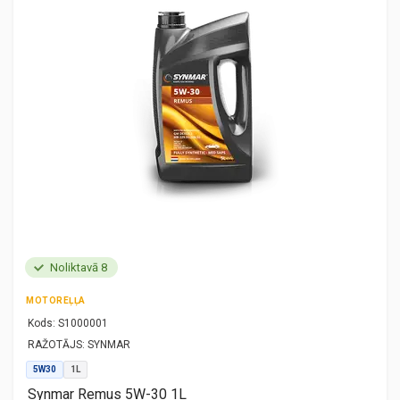
Noliktavā 8
MOTOREĻĻA
Kods:
S1000001
RAŽOTĀJS:
SYNMAR
5W30
1L
Synmar Remus 5W-30 1L