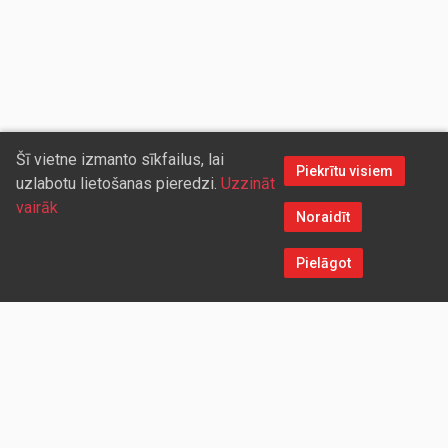
Šī vietne izmanto sīkfailus, lai
Piekrītu visiem
uzlabotu lietošanas pieredzi.
Uzzināt
vairāk
Noraidīt
Pielāgot
Sazinieties ar mums
Aicinām sadarboties vairumtirdzniecības partnerus, kuriem
piedāvāsim pievilcīgas atlaides un īpašus nosacījumus. Mēs
darīsim visu iespējamo, lai jūs ērti un ātri saņemtu vietnē