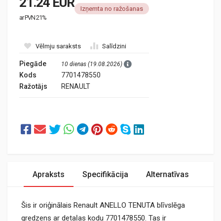
21.24 EUR
Izņemta no ražošanas
ar PVN 21%
Vēlmju saraksts
Salīdzini
Piegāde
10 dienas (19.08.2026)
Kods
7701478550
Ražotājs
RENAULT
Apraksts
Specifikācija
Alternatīvas
Šis ir oriģinālais Renault ANELLO TENUTA blīvslēga
gredzens ar detaļas kodu 7701478550. Tas ir