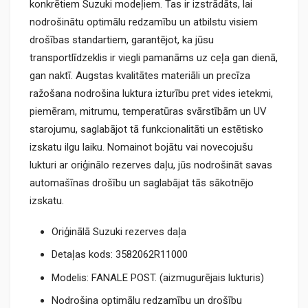
konkrētiem Suzuki modeļiem. Tas ir izstrādāts, lai
nodrošinātu optimālu redzamību un atbilstu visiem
drošības standartiem, garantējot, ka jūsu
transportlīdzeklis ir viegli pamanāms uz ceļa gan dienā,
gan naktī. Augstas kvalitātes materiāli un precīza
ražošana nodrošina luktura izturību pret vides ietekmi,
piemēram, mitrumu, temperatūras svārstībām un UV
starojumu, saglabājot tā funkcionalitāti un estētisko
izskatu ilgu laiku. Nomainot bojātu vai novecojušu
lukturi ar oriģinālo rezerves daļu, jūs nodrošināt savas
automašīnas drošību un saglabājat tās sākotnējo
izskatu.
Oriģinālā Suzuki rezerves daļa
Detaļas kods: 3582062R11000
Modelis: FANALE POST. (aizmugurējais lukturis)
Nodrošina optimālu redzamību un drošību