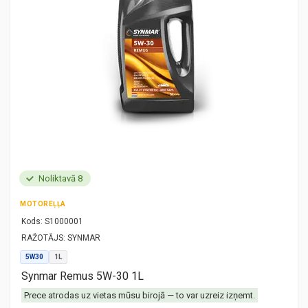
Noliktavā 8
MOTOREĻĻA
Kods:
S1000001
RAŽOTĀJS:
SYNMAR
5W30
1L
Synmar Remus 5W-30 1L
Prece atrodas uz vietas mūsu birojā — to var uzreiz izņemt.