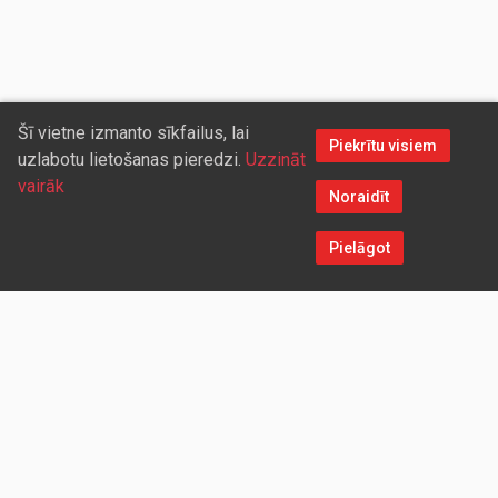
Šī vietne izmanto sīkfailus, lai
Piekrītu visiem
uzlabotu lietošanas pieredzi.
Uzzināt
vairāk
Noraidīt
Pielāgot
Sazinieties ar mums
Aicinām sadarboties vairumtirdzniecības partnerus, kuriem
piedāvāsim pievilcīgas atlaides un īpašus nosacījumus. Mēs
darīsim visu iespējamo, lai jūs ērti un ātri saņemtu vietnē
pasūtītās preces. Vēlamies radīt labvēlīgu vidi un apstākļus
abpusēji izdevīgai ilgtermiņa sadarbībai ar mūsu klientiem un