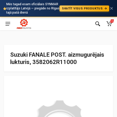
Mēs tagad esam oficiālais SYNMAR
izplatītājs Latvijā — piegāde no Rīgas
SKATĪT VISUS PRODUKTUS
Auto
tajā pašā dienā
0
Suzuki FANALE POST. aizmugurējais
lukturis, 3582062R11000