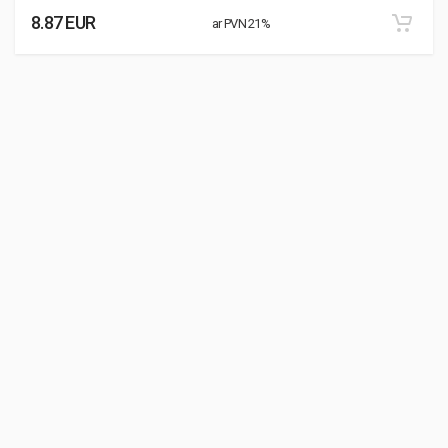
8.87 EUR
ar PVN 21%