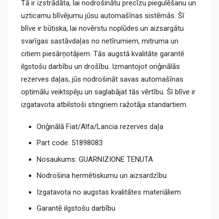
Tā ir izstrādāta, lai nodrošinātu precīzu piegulēšanu un
uzticamu blīvējumu jūsu automašīnas sistēmās. Šī
blīve ir būtiska, lai novērstu noplūdes un aizsargātu
svarīgas sastāvdaļas no netīrumiem, mitruma un
citiem piesārņotājiem. Tās augstā kvalitāte garantē
ilgstošu darbību un drošību. Izmantojot oriģinālās
rezerves daļas, jūs nodrošināt savas automašīnas
optimālu veiktspēju un saglabājat tās vērtību. Šī blīve ir
izgatavota atbilstoši stingriem ražotāja standartiem.
Oriģinālā Fiat/Alfa/Lancia rezerves daļa
Part code: 51898083
Nosaukums: GUARNIZIONE TENUTA
Nodrošina hermētiskumu un aizsardzību
Izgatavota no augstas kvalitātes materiāliem
Garantē ilgstošu darbību