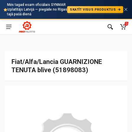
Mēs tagad esam oficiālais SYNMAR
izplatītājs Latvijā — piegāde no Rīgas
SKATĪT VISUS PRODUKTUS
Auto
tajā pašā dienā
0
Fiat/Alfa/Lancia GUARNIZIONE
TENUTA blīve (51898083)