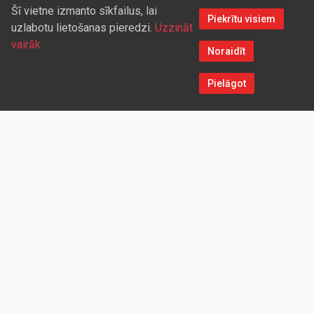
Šī vietne izmanto sīkfailus, lai
Piekrītu visiem
uzlabotu lietošanas pieredzi.
Uzzināt
vairāk
Noraidīt
Pielāgot
Sazinieties ar mums
Aicinām sadarboties vairumtirdzniecības partnerus, kuriem
piedāvāsim pievilcīgas atlaides un īpašus nosacījumus. Mēs
darīsim visu iespējamo, lai jūs ērti un ātri saņemtu vietnē
pasūtītās preces. Vēlamies radīt labvēlīgu vidi un apstākļus
abpusēji izdevīgai ilgtermiņa sadarbībai ar mūsu klientiem un
sadarbības partneriem!
UZŅĒMUMS
Redparts SIA