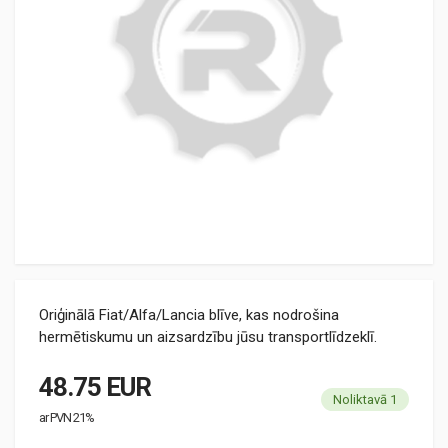
Oriģinālā Fiat/Alfa/Lancia blīve, kas nodrošina
hermētiskumu un aizsardzību jūsu transportlīdzeklī.
48.75 EUR
Noliktavā 1
ar PVN 21%