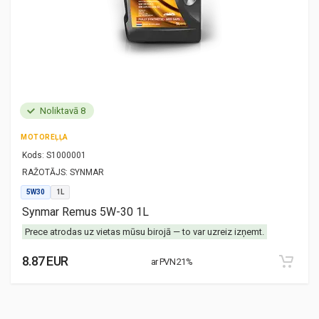
Noliktavā 8
MOTOREĻĻA
Kods:
S1000001
RAŽOTĀJS:
SYNMAR
5W30
1L
Synmar Remus 5W-30 1L
Prece atrodas uz vietas mūsu birojā — to var uzreiz izņemt.
8.87 EUR
ar PVN 21%