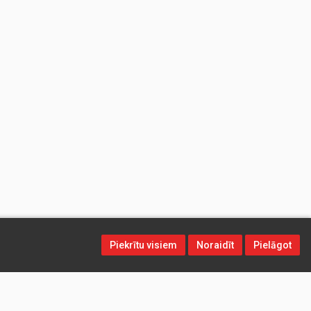
Piekrītu visiem
Noraidīt
Pielāgot