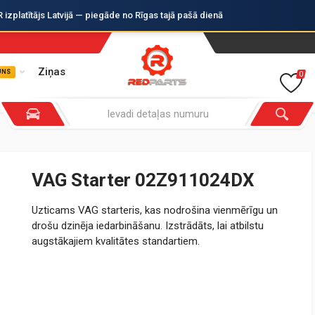
zplatītājs Latvijā — piegāde no Rīgas tajā pašā dienā
Ziņas
UNS
0
VAG Starter 02Z911024DX
Uzticams VAG starteris, kas nodrošina vienmērīgu un
drošu dzinēja iedarbināšanu. Izstrādāts, lai atbilstu
augstākajiem kvalitātes standartiem.