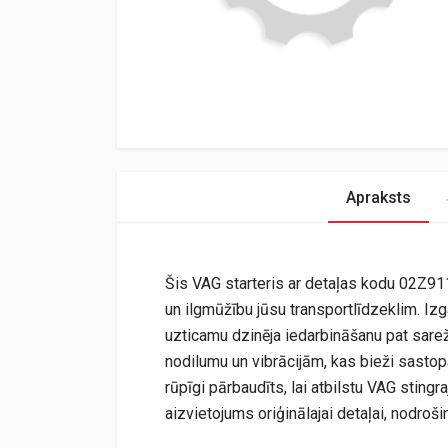
Apraksts
Šis VAG starteris ar detaļas kodu 02Z911
un ilgmūžību jūsu transportlīdzeklim. Iz
uzticamu dzinēja iedarbināšanu pat sarež
nodilumu un vibrācijām, kas bieži sastop
rūpīgi pārbaudīts, lai atbilstu VAG stingr
aizvietojums oriģinālajai detaļai, nodroš