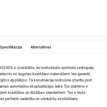
Specifikācija
Alternatīvas
024DX ir izstrādāts, lai nodrošinātu optimālu veiktspēju
gatavots no augstas kvalitātes materiāliem, tas garantē
ģītos apstākļos. Tā konstrukcija nodrošina izturību pret
amas automašīnu ekspluatācijas laikā. Šis starteris ir
ajiem kvalitātes un drošības standartiem. Tas ir tiešs
inot perfektu saderību un vienkāršu uzstādīšanu.