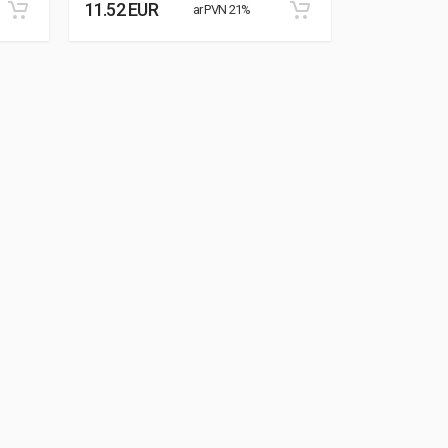
11.52 EUR
8.87 EUR
ar PVN 21%