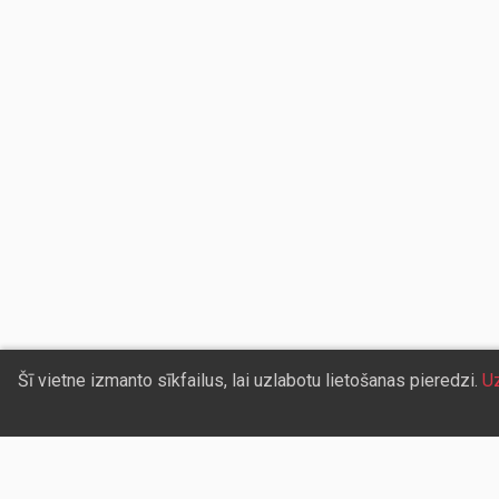
Šī vietne izmanto sīkfailus, lai uzlabotu lietošanas pieredzi.
Uz