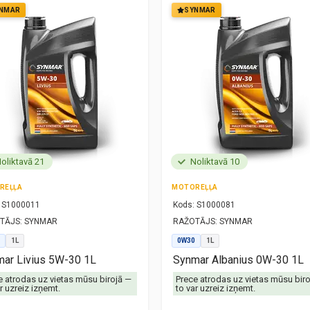
NMAR
SYNMAR
oliktavā 21
Noliktavā 10
REĻĻA
MOTOREĻĻA
S1000011
Kods:
S1000081
TĀJS:
SYNMAR
RAŽOTĀJS:
SYNMAR
1L
0W30
1L
ar Livius 5W-30 1L
Synmar Albanius 0W-30 1L
e atrodas uz vietas mūsu birojā —
Prece atrodas uz vietas mūsu bir
r uzreiz izņemt.
to var uzreiz izņemt.