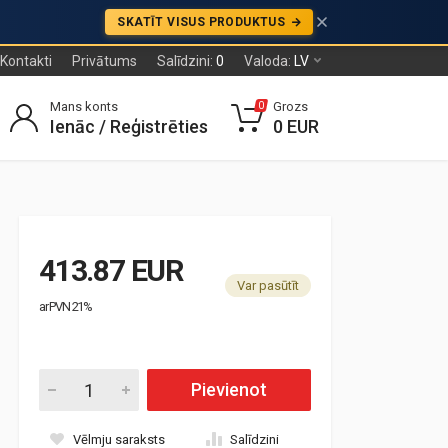
SKATĪT VISUS PRODUKTUS
Kontakti
Privātums
Salīdzini:
0
Valoda:
LV
Mans konts
Grozs
0
Ienāc / Reģistrēties
0 EUR
413.87 EUR
Var pasūtīt
ar PVN 21%
Pievienot
Vēlmju saraksts
Salīdzini