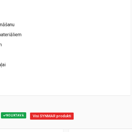
ināšanu
materiāliem
m
ļai
NOLIKTAVĀ
Visi SYNMAR produkti