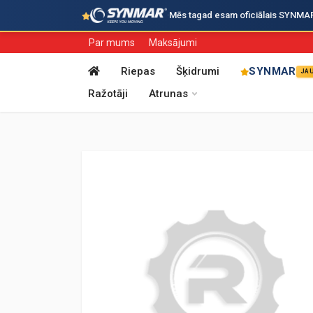
·
Mēs tagad esam oficiālais SYNMAR i
Par mums
Maksājumi
Riepas
Šķidrumi
SYNMAR
JA
Ražotāji
Atrunas