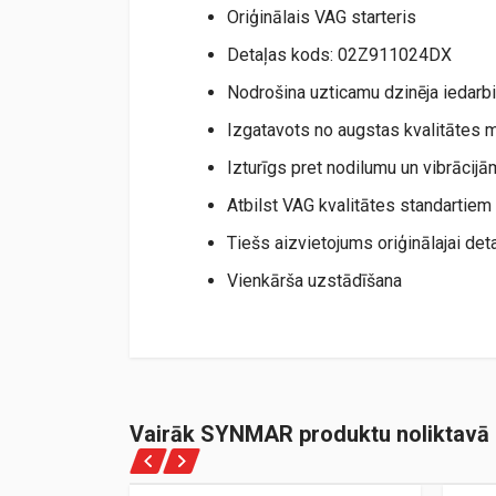
Oriģinālais VAG starteris
Detaļas kods: 02Z911024DX
Nodrošina uzticamu dzinēja iedarb
Izgatavots no augstas kvalitātes 
Izturīgs pret nodilumu un vibrācijā
Atbilst VAG kvalitātes standartiem
Tiešs aizvietojums oriģinālajai deta
Vienkārša uzstādīšana
Vairāk SYNMAR produktu noliktavā