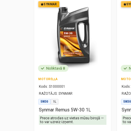
SYNMAR
SY
Noliktavā 8
N
MOTOREĻĻA
MOTO
Kods:
S1000001
Kods:
RAŽOTĀJS:
SYNMAR
RAŽO
5W30
1L
5W30
1L
Synmar Remus 5W-30 1L
Synm
mūsu birojā —
Prece atrodas uz vietas mūsu birojā —
Prec
to var uzreiz izņemt.
to va