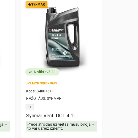
SYNMAR
SYNMAR
Noliktavā 11
Noliktavā
BREMŽU ŠĶIDRUMS
MOTOREĻĻA
Kods:
S4007511
Kods:
S10000
RAŽOTĀJS:
SYNMAR
RAŽOTĀJS:
SY
1L
5W30
1L
Synmar Venti DOT 4 1L
Synmar Re
ojā —
Prece atrodas uz vietas mūsu birojā —
Prece atrodas
to var uzreiz izņemt.
to var uzreiz 