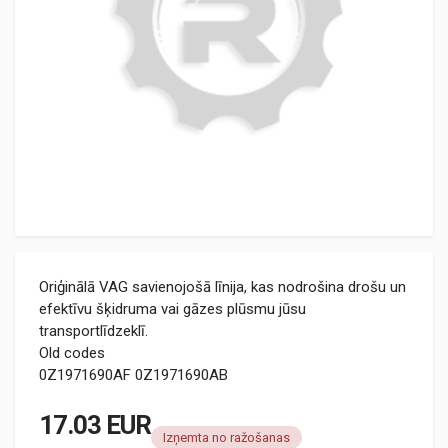
Oriģinālā VAG savienojošā līnija, kas nodrošina drošu un
efektīvu šķidruma vai gāzes plūsmu jūsu
transportlīdzeklī.
Old codes
0Z1971690AF 0Z1971690AB
17.03 EUR
Izņemta no ražošanas