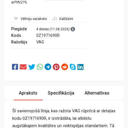
ar PVN 21%
Vēlmju saraksts
Salīdzini
Piegāde
4 dienas (11.08.2026)
Kods
0Z1971690R
Ražotājs
VAG
Apraksts
Specifikācija
Alternatīvas
Šī savienojošā līnija, kas ražota VAG rūpnīcā ar detaļas
kodu 0Z1971690R, ir izstrādāta, lai atbilstu
augstākajiem kvalitātes un veiktspējas standartiem. Tā