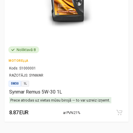
Noliktavā 8
MOTOREĻĻA
Kods:
S1000001
RAŽOTĀJS:
SYNMAR
5W30
1L
Synmar Remus 5W-30 1L
Prece atrodas uz vietas mūsu birojā — to var uzreiz izņemt.
8.87 EUR
ar PVN 21%