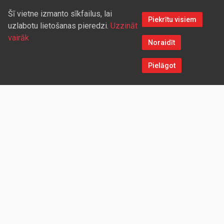
Šī vietne izmanto sīkfailus, lai
Piekrītu visiem
uzlabotu lietošanas pieredzi.
Uzzināt
vairāk
Noraidīt
Pielāgot
Sazinieties ar mums
Aicinām sadarboties vairumtirdzniecības partnerus, kuriem
piedāvāsim pievilcīgas atlaides un īpašus nosacījumus. Mēs
darīsim visu iespējamo, lai jūs ērti un ātri saņemtu vietnē
pasūtītās preces. Vēlamies radīt labvēlīgu vidi un apstākļus
abpusēji izdevīgai ilgtermiņa sadarbībai ar mūsu klientiem un
sadarbības partneriem!
UZŅĒMUMS