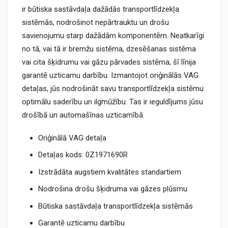
ir būtiska sastāvdaļa dažādās transportlīdzekļa
sistēmās, nodrošinot nepārtrauktu un drošu
savienojumu starp dažādām komponentēm. Neatkarīgi
no tā, vai tā ir bremžu sistēma, dzesēšanas sistēma
vai cita šķidrumu vai gāzu pārvades sistēma, šī līnija
garantē uzticamu darbību. Izmantojot oriģinālās VAG
detaļas, jūs nodrošināt savu transportlīdzekļa sistēmu
optimālu saderību un ilgmūžību. Tas ir ieguldījums jūsu
drošībā un automašīnas uzticamībā.
Oriģinālā VAG detaļa
Detaļas kods: 0Z1971690R
Izstrādāta augstiem kvalitātes standartiem
Nodrošina drošu šķidruma vai gāzes plūsmu
Būtiska sastāvdaļa transportlīdzekļa sistēmās
Garantē uzticamu darbību