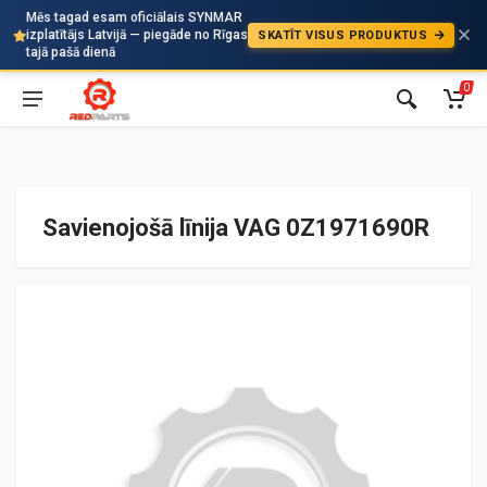
Mēs tagad esam oficiālais SYNMAR
izplatītājs Latvijā — piegāde no Rīgas
SKATĪT VISUS PRODUKTUS
Auto
tajā pašā dienā
0
Savienojošā līnija VAG 0Z1971690R