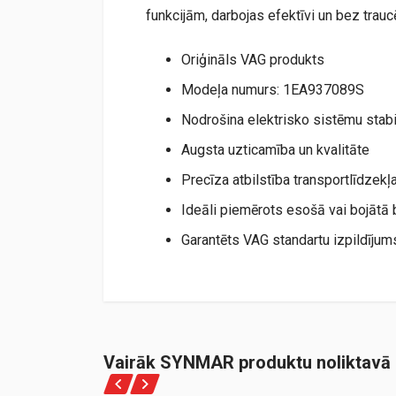
funkcijām, darbojas efektīvi un bez trau
Oriģināls VAG produkts
Modeļa numurs: 1EA937089S
Nodrošina elektrisko sistēmu stabi
Augsta uzticamība un kvalitāte
Precīza atbilstība transportlīdzekļ
Ideāli piemērots esošā vai bojātā
Garantēts VAG standartu izpildījum
Vairāk SYNMAR produktu noliktavā