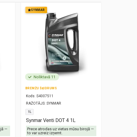
SYNMAR
SYNMAR
Noliktavā 11
Noliktavā
BREMŽU ŠĶIDRUMS
MOTOREĻĻA
Kods:
S4007511
Kods:
S10000
RAŽOTĀJS:
SYNMAR
RAŽOTĀJS:
SY
1L
5W30
1L
Synmar Venti DOT 4 1L
Synmar Re
ojā —
Prece atrodas uz vietas mūsu birojā —
Prece atrodas
to var uzreiz izņemt.
to var uzreiz 