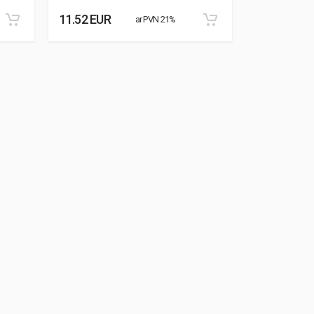
11.52 EUR
8.87 EUR
ar PVN 21%