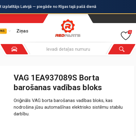
zplatītājs Latvijā — piegāde no Rīgas tajā pašā dienā
Ziņas
UNS
0
VAG 1EA937089S Borta
barošanas vadības bloks
Oriģināls VAG borta barošanas vadības bloks, kas
nodrošina jūsu automašīnas elektrisko sistēmu stabilu
darbību.