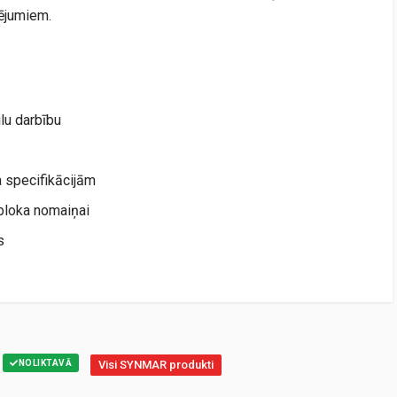
cējumiem.
lu darbību
a specifikācijām
 bloka nomaiņai
s
NOLIKTAVĀ
Visi SYNMAR produkti