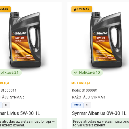
NMAR
SYNMAR
oliktavā 21
Noliktavā 10
REĻĻA
MOTOREĻĻA
S1000011
Kods:
S1000081
TĀJS:
SYNMAR
RAŽOTĀJS:
SYNMAR
1L
0W30
1L
ar Livius 5W-30 1L
Synmar Albanius 0W-30 1L
e atrodas uz vietas mūsu birojā —
Prece atrodas uz vietas mūsu bir
r uzreiz izņemt.
to var uzreiz izņemt.