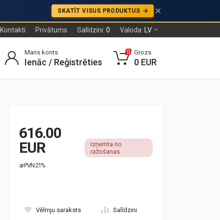
SKATĪT VISUS PRODUKTUS
Kontakti
Privātums
Salīdzini:
0
Valoda:
LV
Mans konts
Grozs
0
Ienāc / Reģistrēties
0 EUR
616.00
EUR
Izņemta no
ražošanas
ar PVN 21%
Vēlmju saraksts
Salīdzini