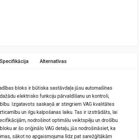
Specifikācija
Alternatīvas
ības bloks ir būtiska sastāvdaļa jūsu automašīnas
 dažādu elektrisko funkciju pārvaldīšanu un kontroli,
bību. Izgatavots saskaņā ar stingriem VAG kvalitātes
ticamību un ilgu kalpošanas laiku. Tas ir izstrādāts, lai
pecifikācijām, nodrošinot optimālu veiktspēju un drošību.
loku ar šo oriģinālo VAG detaļu, jūs nodrošināsiet, ka
tēmas, sākot no apgaismojuma līdz pat sarežģītākām