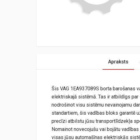
Apraksts
Šis VAG 1EA937089S borta barošanas vad
elektriskajā sistēmā. Tas ir atbildīgs par
nodrošinot visu sistēmu nevainojamu dar
standartiem, šis vadības bloks garantē uz
precīzi atbilstu jūsu transportlīdzekļa s
Nomainot novecojušu vai bojātu vadības b
visas jūsu automašīnas elektriskās sis