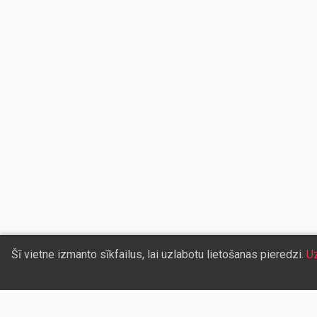
Šī vietne izmanto sīkfailus, lai uzlabotu lietošanas pieredzi.
Uz