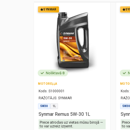
SYNMAR
SY
Noliktavā 8
N
MOTOREĻĻA
MOTO
Kods:
S1000001
Kods:
RAŽOTĀJS:
SYNMAR
RAŽO
5W30
1L
5W30
1L
Synmar Remus 5W-30 1L
Synm
mūsu birojā —
Prece atrodas uz vietas mūsu birojā —
Prec
to var uzreiz izņemt.
to va