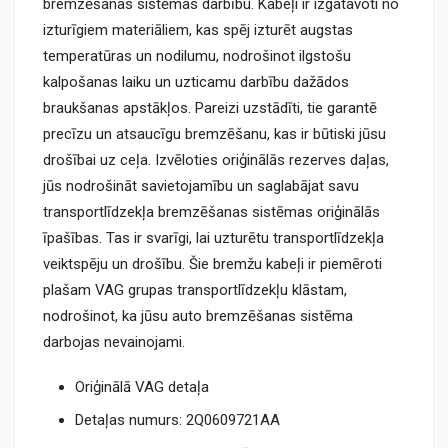
bremzēšanas sistēmas darbību. Kabeļi ir izgatavoti no
izturīgiem materiāliem, kas spēj izturēt augstas
temperatūras un nodilumu, nodrošinot ilgstošu
kalpošanas laiku un uzticamu darbību dažādos
braukšanas apstākļos. Pareizi uzstādīti, tie garantē
precīzu un atsaucīgu bremzēšanu, kas ir būtiski jūsu
drošībai uz ceļa. Izvēloties oriģinālās rezerves daļas,
jūs nodrošināt savietojamību un saglabājat savu
transportlīdzekļa bremzēšanas sistēmas oriģinālās
īpašības. Tas ir svarīgi, lai uzturētu transportlīdzekļa
veiktspēju un drošību. Šie bremžu kabeļi ir piemēroti
plašam VAG grupas transportlīdzekļu klāstam,
nodrošinot, ka jūsu auto bremzēšanas sistēma
darbojas nevainojami.
Oriģinālā VAG detaļa
Detaļas numurs: 2Q0609721AA