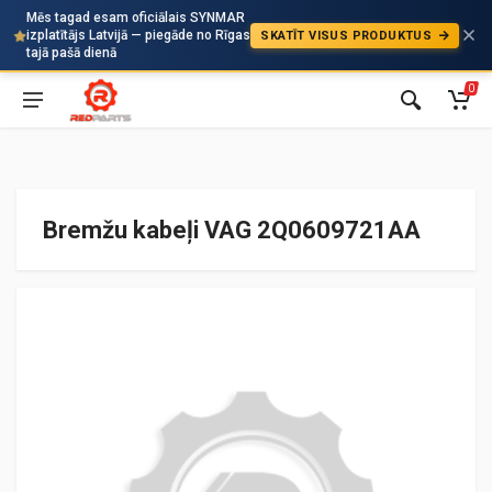
Mēs tagad esam oficiālais SYNMAR
izplatītājs Latvijā — piegāde no Rīgas
SKATĪT VISUS PRODUKTUS
Auto
tajā pašā dienā
0
Bremžu kabeļi VAG 2Q0609721AA