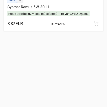
5W30
1L
Synmar Remus 5W-30 1L
Prece atrodas uz vietas mūsu birojā — to var uzreiz izņemt.
8.87 EUR
ar PVN 21%