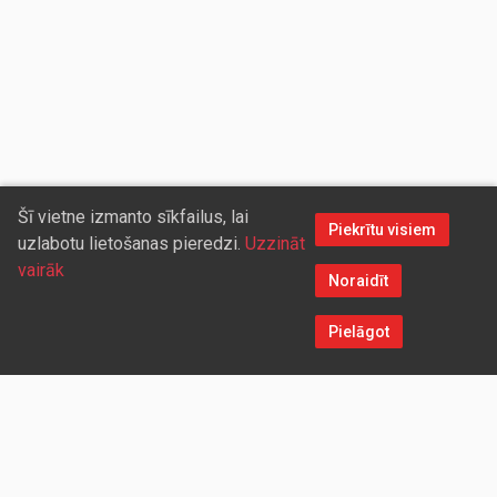
Šī vietne izmanto sīkfailus, lai
Piekrītu visiem
uzlabotu lietošanas pieredzi.
Uzzināt
vairāk
Noraidīt
Pielāgot
Sazinieties ar mums
Aicinām sadarboties vairumtirdzniecības partnerus, kuriem