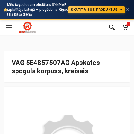
Mēs tagad esam oficiālais SYNMAR
izplatītājs Latvijā — piegāde no Rīgas
SKATĪT VISUS PRODUKTUS
Auto
tajā pašā dienā
0
VAG 5E4857507AG Apskates
spoguļa korpuss, kreisais