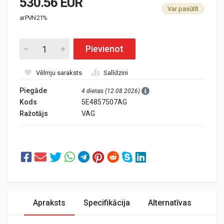
530.56 EUR
Var pasūtīt
ar PVN 21%
Pievienot
Vēlmju saraksts
Salīdzini
Piegāde
4 dienas (12.08.2026)
Kods
5E4857507AG
Ražotājs
VAG
Apraksts
Specifikācija
Alternatīvas