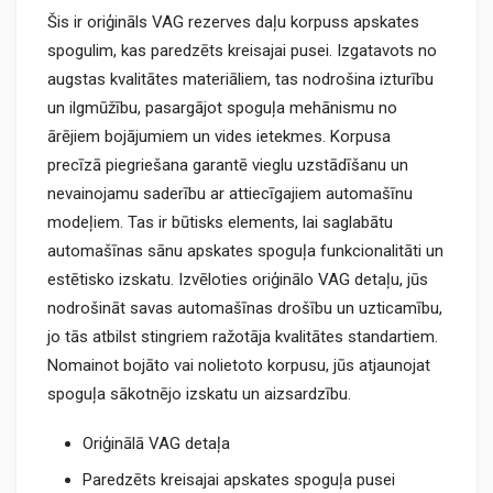
Šis ir oriģināls VAG rezerves daļu korpuss apskates
spogulim, kas paredzēts kreisajai pusei. Izgatavots no
augstas kvalitātes materiāliem, tas nodrošina izturību
un ilgmūžību, pasargājot spoguļa mehānismu no
ārējiem bojājumiem un vides ietekmes. Korpusa
precīzā piegriešana garantē vieglu uzstādīšanu un
nevainojamu saderību ar attiecīgajiem automašīnu
modeļiem. Tas ir būtisks elements, lai saglabātu
automašīnas sānu apskates spoguļa funkcionalitāti un
estētisko izskatu. Izvēloties oriģinālo VAG detaļu, jūs
nodrošināt savas automašīnas drošību un uzticamību,
jo tās atbilst stingriem ražotāja kvalitātes standartiem.
Nomainot bojāto vai nolietoto korpusu, jūs atjaunojat
spoguļa sākotnējo izskatu un aizsardzību.
Oriģinālā VAG detaļa
Paredzēts kreisajai apskates spoguļa pusei