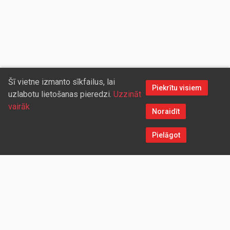
Šī vietne izmanto sīkfailus, lai
Piekrītu visiem
uzlabotu lietošanas pieredzi.
Uzzināt
vairāk
Noraidīt
Pielāgot
Sazinieties ar mums
Aicinām sadarboties vairumtirdzniecības partnerus, kuriem
piedāvāsim pievilcīgas atlaides un īpašus nosacījumus. Mēs
darīsim visu iespējamo, lai jūs ērti un ātri saņemtu vietnē