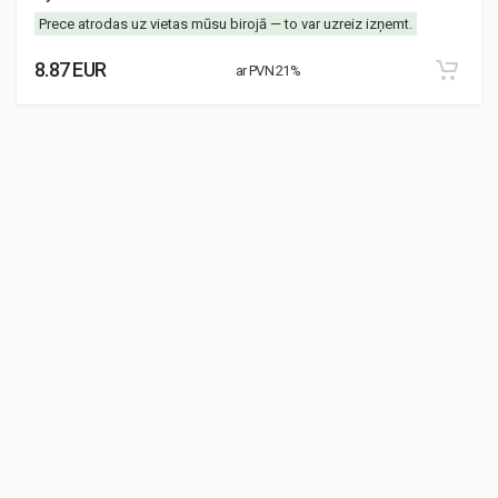
Prece atrodas uz vietas mūsu birojā — to var uzreiz izņemt.
8.87 EUR
ar PVN 21%