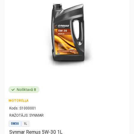
Noliktavā 8
MOTOREĻĻA
Kods:
S1000001
RAŽOTĀJS:
SYNMAR
5W30
1L
Synmar Remus 5W-30 1L