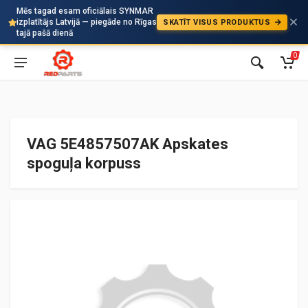
Mēs tagad esam oficiālais SYNMAR
izplatītājs Latvijā — piegāde no Rīgas
SKATĪT VISUS PRODUKTUS
Auto
tajā pašā dienā
0
VAG 5E4857507AK Apskates
spoguļa korpuss