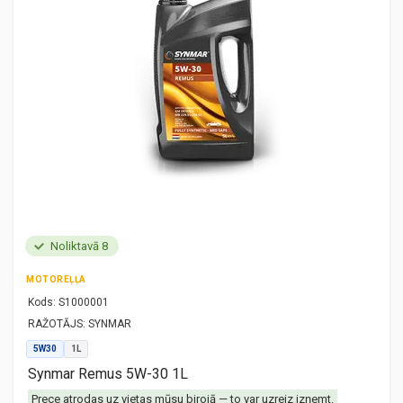
Noliktavā 8
MOTOREĻĻA
Kods:
S1000001
RAŽOTĀJS:
SYNMAR
5W30
1L
Synmar Remus 5W-30 1L
Prece atrodas uz vietas mūsu birojā — to var uzreiz izņemt.