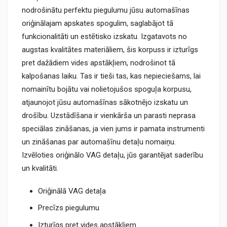
nodrošinātu perfektu piegulumu jūsu automašīnas
oriģinālajam apskates spogulim, saglabājot tā
funkcionalitāti un estētisko izskatu. Izgatavots no
augstas kvalitātes materiāliem, šis korpuss ir izturīgs
pret dažādiem vides apstākļiem, nodrošinot tā
kalpošanas laiku. Tas ir tieši tas, kas nepieciešams, lai
nomainītu bojātu vai nolietojušos spoguļa korpusu,
atjaunojot jūsu automašīnas sākotnējo izskatu un
drošību. Uzstādīšana ir vienkārša un parasti neprasa
speciālas zināšanas, ja vien jums ir pamata instrumenti
un zināšanas par automašīnu detaļu nomaiņu.
Izvēloties oriģinālo VAG detaļu, jūs garantējat saderību
un kvalitāti.
Oriģinālā VAG detaļa
Precīzs piegulumu
Izturīgs pret vides apstākļiem