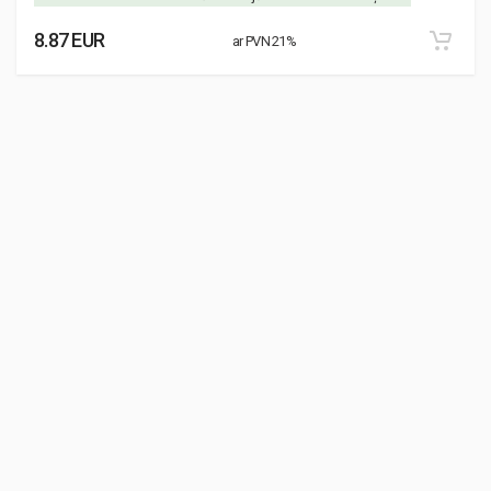
8.87 EUR
ar PVN 21%