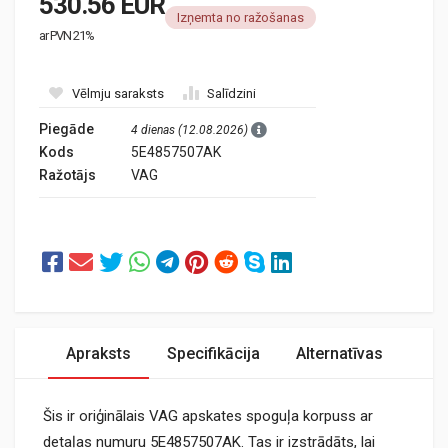
530.56 EUR
Izņemta no ražošanas
ar PVN 21%
Vēlmju saraksts
Salīdzini
Piegāde
4 dienas (12.08.2026)
Kods
5E4857507AK
Ražotājs
VAG
Apraksts
Specifikācija
Alternatīvas
Šis ir oriģinālais VAG apskates spoguļa korpuss ar
detaļas numuru 5E4857507AK. Tas ir izstrādāts, lai