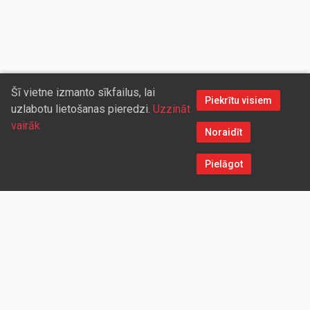
Šī vietne izmanto sīkfailus, lai
Piekrītu visiem
uzlabotu lietošanas pieredzi.
Uzzināt
vairāk
Noraidīt
Pielāgot
Sazinieties ar mums
Aicinām sadarboties vairumtirdzniecības partnerus, kuriem
piedāvāsim pievilcīgas atlaides un īpašus nosacījumus. Mēs
darīsim visu iespējamo, lai jūs ērti un ātri saņemtu vietnē
pasūtītās preces. Vēlamies radīt labvēlīgu vidi un apstākļus