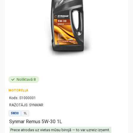
Noliktavā 8
MOTOREĻĻA
Kods:
S1000001
RAŽOTĀJS:
SYNMAR
5W30
1L
Synmar Remus 5W-30 1L
Prece atrodas uz vietas mūsu birojā — to var uzreiz izņemt.