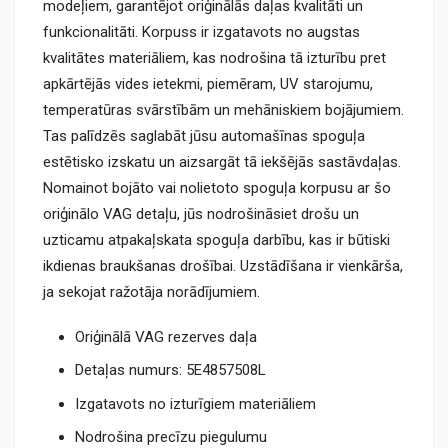
modeļiem, garantējot oriģinālās daļas kvalitāti un
funkcionalitāti. Korpuss ir izgatavots no augstas
kvalitātes materiāliem, kas nodrošina tā izturību pret
apkārtējās vides ietekmi, piemēram, UV starojumu,
temperatūras svārstībām un mehāniskiem bojājumiem.
Tas palīdzēs saglabāt jūsu automašīnas spoguļa
estētisko izskatu un aizsargāt tā iekšējās sastāvdaļas.
Nomainot bojāto vai nolietoto spoguļa korpusu ar šo
oriģinālo VAG detaļu, jūs nodrošināsiet drošu un
uzticamu atpakaļskata spoguļa darbību, kas ir būtiski
ikdienas braukšanas drošībai. Uzstādīšana ir vienkārša,
ja sekojat ražotāja norādījumiem.
Oriģinālā VAG rezerves daļa
Detaļas numurs: 5E4857508L
Izgatavots no izturīgiem materiāliem
Nodrošina precīzu piegulumu