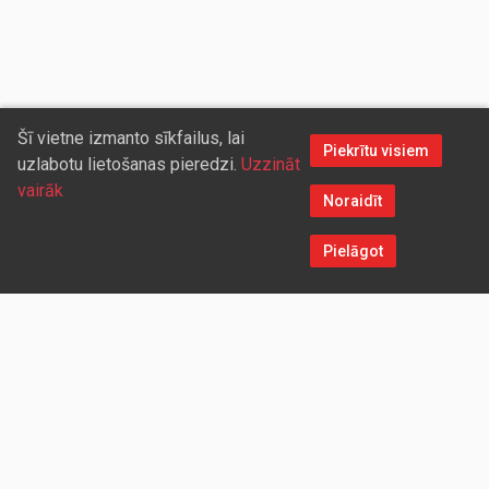
Šī vietne izmanto sīkfailus, lai
Piekrītu visiem
uzlabotu lietošanas pieredzi.
Uzzināt
vairāk
Noraidīt
Pielāgot
Sazinieties ar mums
Aicinām sadarboties vairumtirdzniecības partnerus, kuriem
piedāvāsim pievilcīgas atlaides un īpašus nosacījumus. Mēs
darīsim visu iespējamo, lai jūs ērti un ātri saņemtu vietnē
pasūtītās preces. Vēlamies radīt labvēlīgu vidi un apstākļus