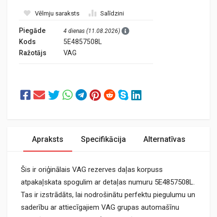
Vēlmju saraksts
Salīdzini
Piegāde
4 dienas (11.08.2026)
Kods
5E4857508L
Ražotājs
VAG
Apraksts
Specifikācija
Alternatīvas
Šis ir oriģinālais VAG rezerves daļas korpuss
atpakaļskata spogulim ar detaļas numuru 5E4857508L.
Tas ir izstrādāts, lai nodrošinātu perfektu piegulumu un
saderību ar attiecīgajiem VAG grupas automašīnu