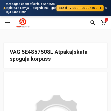
Mēs tagad esam oficiālais SYNMAR
izplatītājs Latvijā — piegāde no Rīgas
SKATĪT VISUS PRODUKTUS
Auto
tajā pašā dienā
0
VAG 5E4857508L Atpakaļskata
spoguļa korpuss