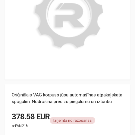
Oriģinālais VAG korpuss jūsu automašīnas atpakaļskata
spogulim. Nodrošina precīzu piegulumu un izturību.
378.58 EUR
Izņemta no ražošanas
ar PVN 21%