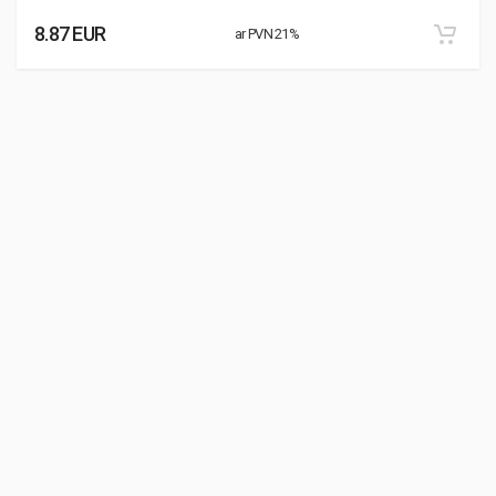
8.87 EUR
ar PVN 21%