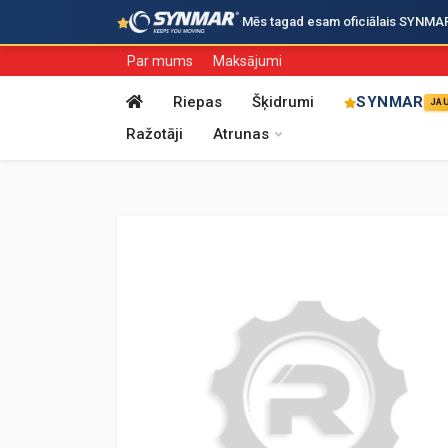
·
Mēs tagad esam oficiālais SYNMAR i
Par mums
Maksājumi
Riepas
Šķidrumi
SYNMAR
JA
Ražotāji
Atrunas