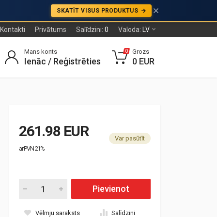
SKATĪT VISUS PRODUKTUS
Kontakti
Privātums
Salīdzini:
0
Valoda:
LV
Mans konts
Grozs
0
Ienāc / Reģistrēties
0 EUR
261.98 EUR
Var pasūtīt
ar PVN 21%
Pievienot
Vēlmju saraksts
Salīdzini