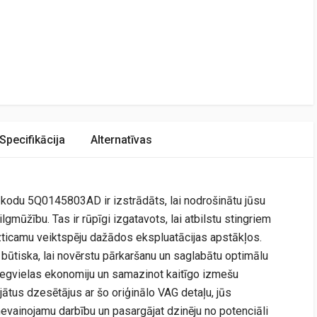
Specifikācija
Alternatīvas
s kodu 5Q0145803AD ir izstrādāts, lai nodrošinātu jūsu
gmūžību. Tas ir rūpīgi izgatavots, lai atbilstu stingriem
uzticamu veiktspēju dažādos ekspluatācijas apstākļos.
būtiska, lai novērstu pārkaršanu un saglabātu optimālu
 degvielas ekonomiju un samazinot kaitīgo izmešu
tus dzesētājus ar šo oriģinālo VAG detaļu, jūs
vainojamu darbību un pasargājat dzinēju no potenciāli