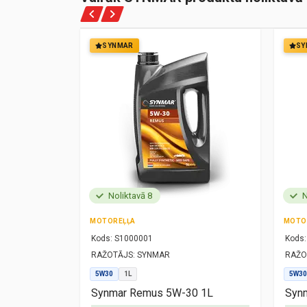
SYNMAR
SY
Noliktavā 8
N
MOTOREĻĻA
MOTO
Kods:
S1000001
Kods:
RAŽOTĀJS:
SYNMAR
RAŽO
5W30
1L
5W30
1L
Synmar Remus 5W-30 1L
Synm