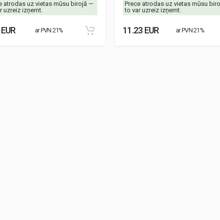
e atrodas uz vietas mūsu birojā —
Prece atrodas uz vietas mūsu bir
r uzreiz izņemt.
to var uzreiz izņemt.
 EUR
11.23 EUR
ar PVN 21%
ar PVN 21%