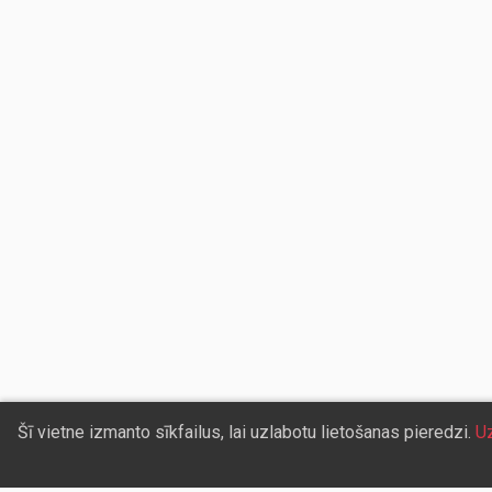
Šī vietne izmanto sīkfailus, lai uzlabotu lietošanas pieredzi.
Uz