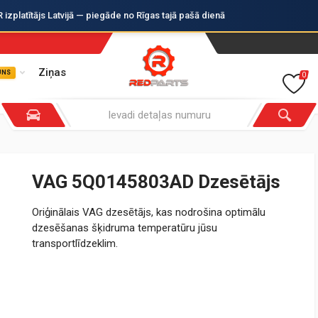
zplatītājs Latvijā — piegāde no Rīgas tajā pašā dienā
Ziņas
UNS
0
VAG 5Q0145803AD Dzesētājs
Oriģinālais VAG dzesētājs, kas nodrošina optimālu
dzesēšanas šķidruma temperatūru jūsu
transportlīdzeklim.