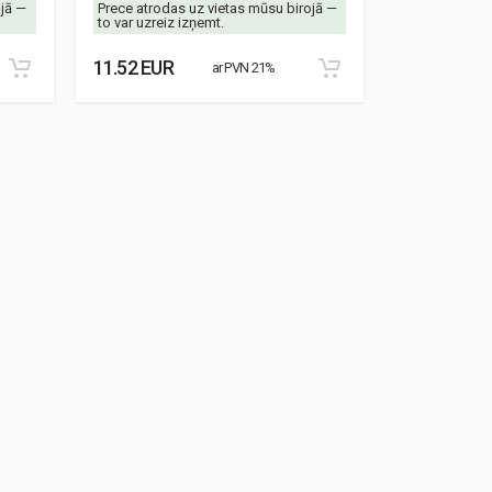
ojā —
Prece atrodas uz vietas mūsu birojā —
Prece atrodas
to var uzreiz izņemt.
to var uzreiz 
11.52 EUR
8.87 EUR
ar PVN 21%