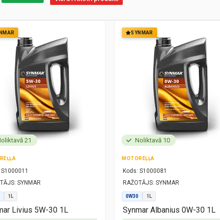
NMAR
SYNMAR
oliktavā 21
Noliktavā 10
REĻĻA
MOTOREĻĻA
S1000011
Kods:
S1000081
TĀJS:
SYNMAR
RAŽOTĀJS:
SYNMAR
1L
0W30
1L
ar Livius 5W-30 1L
Synmar Albanius 0W-30 1L