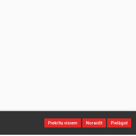
Piekrītu visiem
Noraidīt
Pielāgot