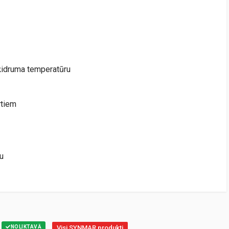
ķidruma temperatūru
rtiem
u
NOLIKTAVĀ
Visi SYNMAR produkti