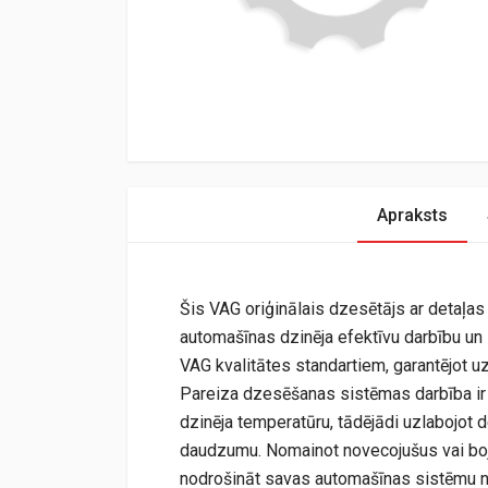
Apraksts
Šis VAG oriģinālais dzesētājs ar detaļa
automašīnas dzinēja efektīvu darbību un il
VAG kvalitātes standartiem, garantējot 
Pareiza dzesēšanas sistēmas darbība ir 
dzinēja temperatūru, tādējādi uzlabojot
daudzumu. Nomainot novecojušus vai bojā
nodrošināt savas automašīnas sistēmu ne