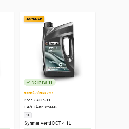
SYNMAR
SYNMAR
Noliktavā 11
Noliktavā
BREMŽU ŠĶIDRUMS
MOTOREĻĻA
Kods:
S4007511
Kods:
S10000
RAŽOTĀJS:
SYNMAR
RAŽOTĀJS:
SY
1L
5W30
1L
Synmar Venti DOT 4 1L
Synmar Re