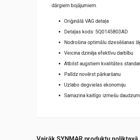
dārgiem bojājumiem.
Oriģinālā VAG detaļa
Detaļas kods: 5Q0145803AD
Nodrošina optimālu dzesēšanas š
Veicina dzinēja efektīvu darbību
Atbilst augstiem kvalitātes standa
Palīdz novērst pārkaršanu
Uzlabo degvielas ekonomiju
Samazina kaitīgo izmešu daudzum
Vairāk SYNMAR produktu noliktavā