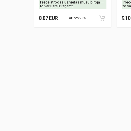
mūsu birojā —
Prece atrodas uz vietas mūsu birojā —
Prec
to var uzreiz izņemt.
to va
8.87 EUR
9.10
21%
ar PVN 21%