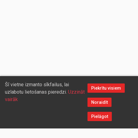
Šī vietne izmanto sīkfailus, lai
Piekrītu visiem
uzlabotu lietošanas pieredzi.
Uzzināt
vairāk
Noraidīt
Pielāgot