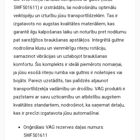
5WF501611) ir izstrādāts, lai nodrošinātu optimālu
veiktspēju un izturību jūsu transportlīdzeklim. Tas ir
izgatavots no augstas kvalitātes materiāliem, kas
garantē ilgu kalpošanas laiku un noturību pret nodilumu
pat sarežģītos braukšanas apstākļos. Integrētā gultne
nodrošina klusu un vienmērīgu riteņu rotāciju,
samazinot vibrācijas un uzlabojot braukšanas
komfortu. Šis komplekts ir ideāli piemērots nomaiņai,
ja jūsu esošā riteņu rumba vai gultnis ir nolietojies vai
bojāts. Pareizi uzstādīts, tas palīdzēs atjaunot
transportlīdzekļa vadāmību un drošību. VAG produkti ir
pazīstami ar savu uzticamību un atbilstību augstiem
kvalitātes standartiem, nodrošinot, ka saņemat detaļu,
kas ir precīzi izgatavota jūsu automašīnai.
Oriģinālais VAG rezerves daļas numurs:
5WF501611