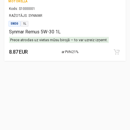
MOTOREĻĻA
Kods:
S1000001
RAŽOTĀJS:
SYNMAR
5W30
1L
Synmar Remus 5W-30 1L
Prece atrodas uz vietas mūsu birojā — to var uzreiz izņemt.
8.87 EUR
ar PVN 21%