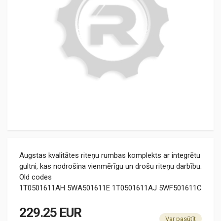
Augstas kvalitātes riteņu rumbas komplekts ar integrētu
gultni, kas nodrošina vienmērīgu un drošu riteņu darbību.
Old codes
1T0501611AH 5WA501611E 1T0501611AJ 5WF501611C
229.25 EUR
Var pasūtīt