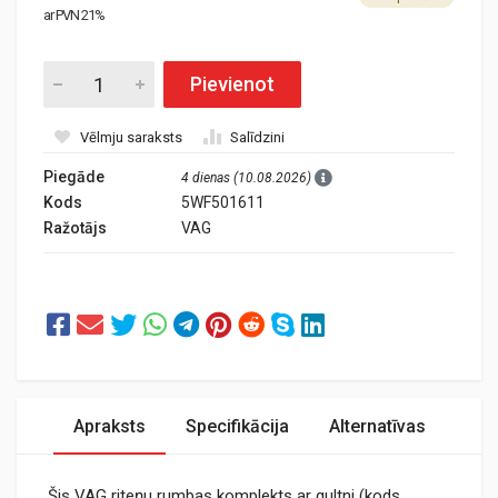
ar PVN 21%
Pievienot
Vēlmju saraksts
Salīdzini
Piegāde
4 dienas (10.08.2026)
Kods
5WF501611
Ražotājs
VAG
Apraksts
Specifikācija
Alternatīvas
Šis VAG riteņu rumbas komplekts ar gultni (kods