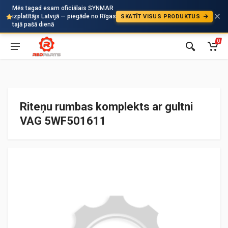
Mēs tagad esam oficiālais SYNMAR
izplatītājs Latvijā — piegāde no Rīgas
SKATĪT VISUS PRODUKTUS
Auto
tajā pašā dienā
0
Riteņu rumbas komplekts ar gultni
VAG 5WF501611