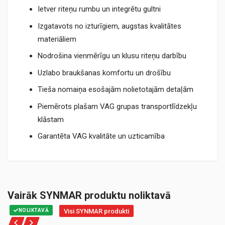
Ietver riteņu rumbu un integrētu gultni
Izgatavots no izturīgiem, augstas kvalitātes
materiāliem
Nodrošina vienmērīgu un klusu riteņu darbību
Uzlabo braukšanas komfortu un drošību
Tieša nomaiņa esošajām nolietotajām detaļām
Piemērots plašam VAG grupas transportlīdzekļu
klāstam
Garantēta VAG kvalitāte un uzticamība
Vairāk SYNMAR produktu noliktavā
NOLIKTAVĀ
Visi SYNMAR produkti