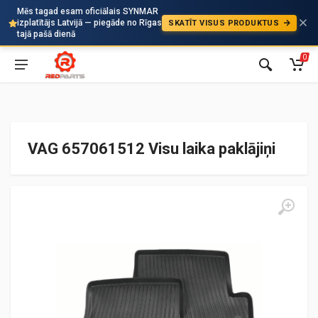
Mēs tagad esam oficiālais SYNMAR
izplatītājs Latvijā — piegāde no Rīgas
SKATĪT VISUS PRODUKTUS
Auto
tajā pašā dienā
0
VAG 657061512 Visu laika paklājiņi