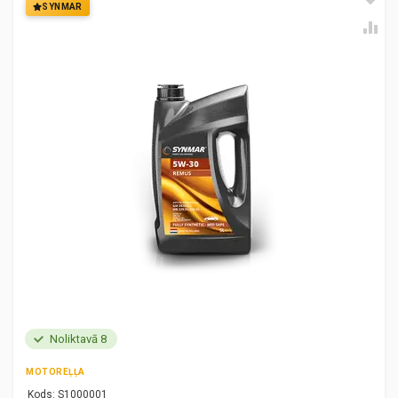
SYNMAR
Noliktavā 8
MOTOREĻĻA
Kods:
S1000001