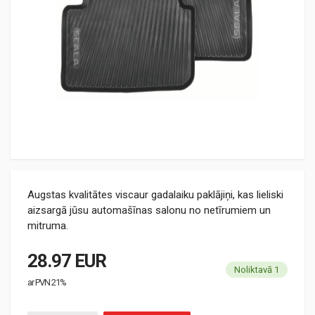
Augstas kvalitātes viscaur gadalaiku paklājiņi, kas lieliski
aizsargā jūsu automašīnas salonu no netīrumiem un
mitruma.
28.97 EUR
Noliktavā 1
ar PVN 21%