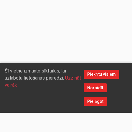
Šī vietne izmanto sīkfailus, lai
Piekrītu visiem
uzlabotu lietošanas pieredzi.
Uzzināt
vairāk
Noraidīt
Pielāgot
Sazinieties ar mums