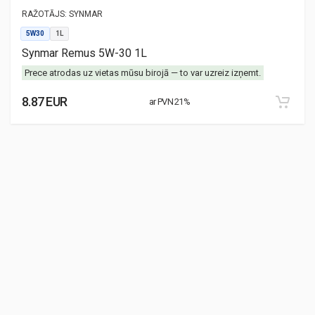
RAŽOTĀJS:
SYNMAR
5W30
1L
Synmar Remus 5W-30 1L
Prece atrodas uz vietas mūsu birojā — to var uzreiz izņemt.
8.87 EUR
ar PVN 21%