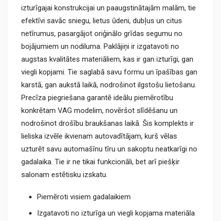
izturīgajai konstrukcijai un paaugstinātajām malām, tie
efektīvi savāc sniegu, lietus ūdeni, dubļus un citus
netīrumus, pasargājot oriģinālo grīdas segumu no
bojājumiem un nodiluma. Paklājiņi ir izgatavoti no
augstas kvalitātes materiāliem, kas ir gan izturīgi, gan
viegli kopjami. Tie saglabā savu formu un īpašības gan
karstā, gan aukstā laikā, nodrošinot ilgstošu lietošanu.
Precīza piegriešana garantē ideālu piemērotību
konkrētam VAG modelim, novēršot slīdēšanu un
nodrošinot drošību braukšanas laikā. Šis komplekts ir
lieliska izvēle ikvienam autovadītājam, kurš vēlas
uzturēt savu automašīnu tīru un sakoptu neatkarīgi no
gadalaika. Tie ir ne tikai funkcionāli, bet arī piešķir
salonam estētisku izskatu.
Piemēroti visiem gadalaikiem
Izgatavoti no izturīga un viegli kopjama materiāla