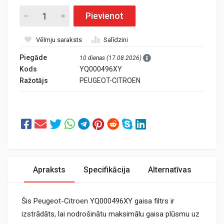
Pievienot
Vēlmju saraksts
Salīdzini
Piegāde
10 dienas (17.08.2026)
Kods
YQ000496XY
Ražotājs
PEUGEOT-CITROEN
Apraksts
Specifikācija
Alternatīvas
Šis Peugeot-Citroen YQ000496XY gaisa filtrs ir
izstrādāts, lai nodrošinātu maksimālu gaisa plūsmu uz