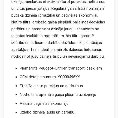
dzinēju, vienlaikus efektīvi aizturot putekļus, netīrumus
un citus piesārņotājus. Regulāra gaisa filtra nomaiņa ir
būtiska dzinēja ilgmūžībai un degvielas ekonomijai.
Netīrs filtrs ierobežo gaisa pieplūdi, palielinot degvielas
patēriņu un samazinot dzinēja jaudu. Izgatavots no
augstas kvalitātes materiāliem, šis filtrs garantē
izturību un uzticamu darbību dažādos ekspluatācijas
apstākļos. Tas ir ideāli piemērots ikdienas lietošanai,
nodrošinot jūsu dzinēja tīrību un nevainojamu darbību.
Piemērots Peugeot-Citroen transportlīdzekļiem
OEM detaļas numurs: YQ000496XY
Efektīvi aiztur putekļus un netīrumus
Nodrošina optimālu gaisa plūsmu uz dzinēju
Veicina degvielas ekonomiju
Uzlabo dzinēja jaudu un darbību