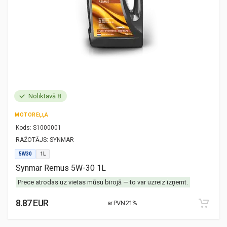
Noliktavā 8
MOTOREĻĻA
Kods:
S1000001
RAŽOTĀJS:
SYNMAR
5W30
1L
Synmar Remus 5W-30 1L
Prece atrodas uz vietas mūsu birojā — to var uzreiz izņemt.
8.87 EUR
ar PVN 21%