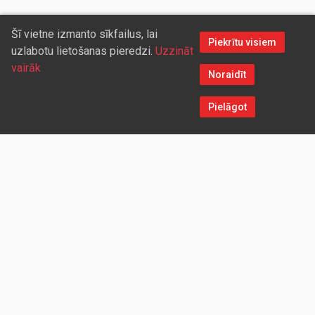
Šī vietne izmanto sīkfailus, lai
Piekrītu visiem
uzlabotu lietošanas pieredzi.
Uzzināt
vairāk
Noraidīt
Pielāgot
Sazinieties ar mums
Aicinām sadarboties vairumtirdzniecības partnerus, kuriem
piedāvāsim pievilcīgas atlaides un īpašus nosacījumus. Mēs
darīsim visu iespējamo, lai jūs ērti un ātri saņemtu vietnē
pasūtītās preces. Vēlamies radīt labvēlīgu vidi un apstākļus
abpusēji izdevīgai ilgtermiņa sadarbībai ar mūsu klientiem un
sadarbības partneriem!