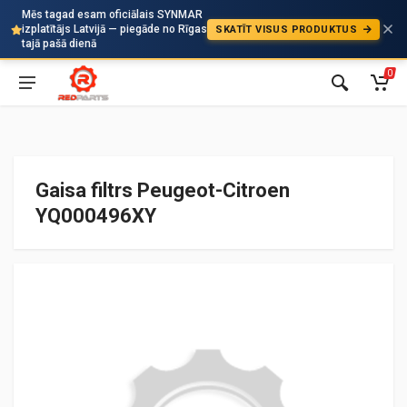
Mēs tagad esam oficiālais SYNMAR
izplatītājs Latvijā — piegāde no Rīgas
SKATĪT VISUS PRODUKTUS
Auto
tajā pašā dienā
0
Gaisa filtrs Peugeot-Citroen
YQ000496XY