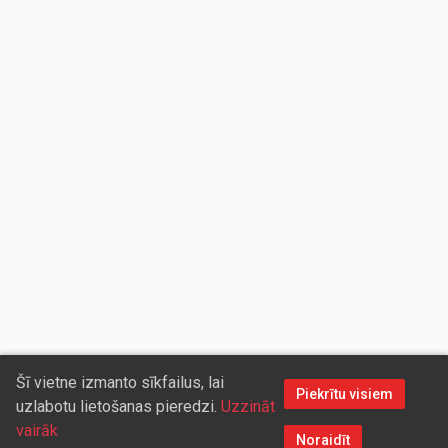
Šī vietne izmanto sīkfailus, lai
Piekrītu visiem
uzlabotu lietošanas pieredzi.
Uzzināt
vairāk
Noraidīt