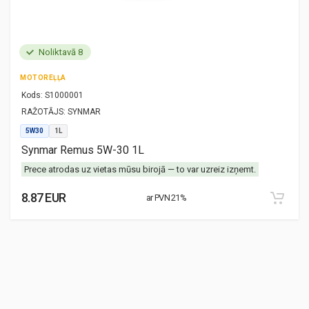
Noliktavā 8
MOTOREĻĻA
Kods:
S1000001
RAŽOTĀJS:
SYNMAR
5W30
1L
Synmar Remus 5W-30 1L
Prece atrodas uz vietas mūsu birojā — to var uzreiz izņemt.
8.87 EUR
ar PVN 21%