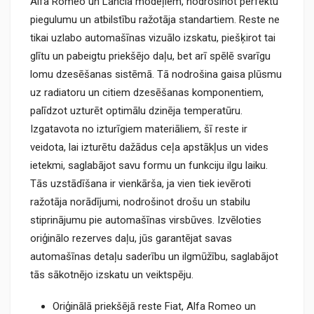
Alfa Romeo un Lancia modeļiem, nodrošinot perfektu
piegulumu un atbilstību ražotāja standartiem. Reste ne
tikai uzlabo automašīnas vizuālo izskatu, piešķirot tai
glītu un pabeigtu priekšējo daļu, bet arī spēlē svarīgu
lomu dzesēšanas sistēmā. Tā nodrošina gaisa plūsmu
uz radiatoru un citiem dzesēšanas komponentiem,
palīdzot uzturēt optimālu dzinēja temperatūru.
Izgatavota no izturīgiem materiāliem, šī reste ir
veidota, lai izturētu dažādus ceļa apstākļus un vides
ietekmi, saglabājot savu formu un funkciju ilgu laiku.
Tās uzstādīšana ir vienkārša, ja vien tiek ievēroti
ražotāja norādījumi, nodrošinot drošu un stabilu
stiprinājumu pie automašīnas virsbūves. Izvēloties
oriģinālo rezerves daļu, jūs garantējat savas
automašīnas detaļu saderību un ilgmūžību, saglabājot
tās sākotnējo izskatu un veiktspēju.
Oriģinālā priekšējā reste Fiat, Alfa Romeo un