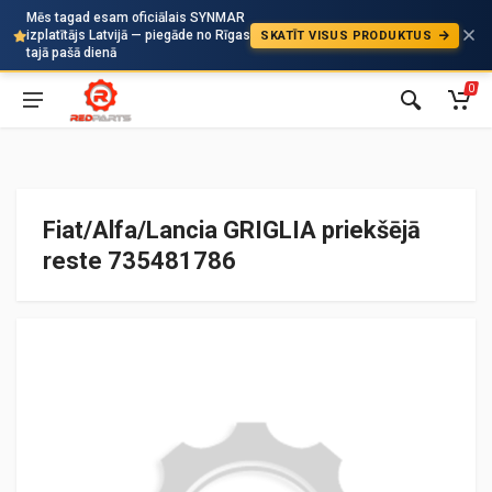
Mēs tagad esam oficiālais SYNMAR
izplatītājs Latvijā — piegāde no Rīgas
SKATĪT VISUS PRODUKTUS
Auto
tajā pašā dienā
0
Fiat/Alfa/Lancia GRIGLIA priekšējā
reste 735481786