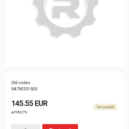
Old codes
9A790331505
145.55 EUR
Var pasūtīt
ar PVN 21%