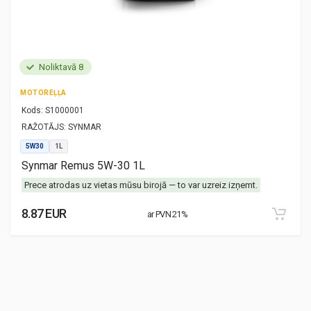
Noliktavā 8
MOTOREĻĻA
Kods:
S1000001
RAŽOTĀJS:
SYNMAR
5W30
1L
Synmar Remus 5W-30 1L
Prece atrodas uz vietas mūsu birojā — to var uzreiz izņemt.
8.87 EUR
ar PVN 21%