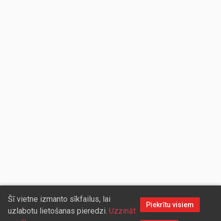
Šī vietne izmanto sīkfailus, lai
Piekrītu visiem
uzlabotu lietošanas pieredzi.
Uzzināt