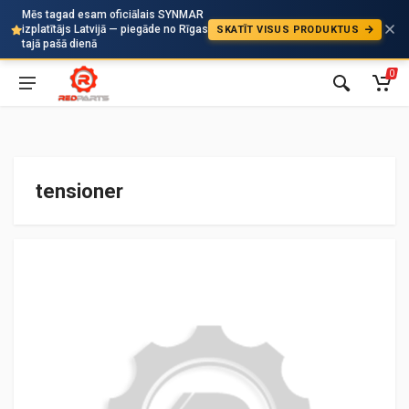
Mēs tagad esam oficiālais SYNMAR
izplatītājs Latvijā — piegāde no Rīgas
SKATĪT VISUS PRODUKTUS
Auto
tajā pašā dienā
0
tensioner