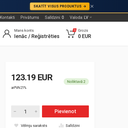
SKATĪT VISUS PRODUKTUS
Kontakti
Privātums
Salīdzini:
0
Valoda:
LV
Mans konts
Grozs
0
Ienāc / Reģistrēties
0 EUR
123.19 EUR
Noliktavā 2
ar PVN 21%
Pievienot
Vēlmju saraksts
Salīdzini