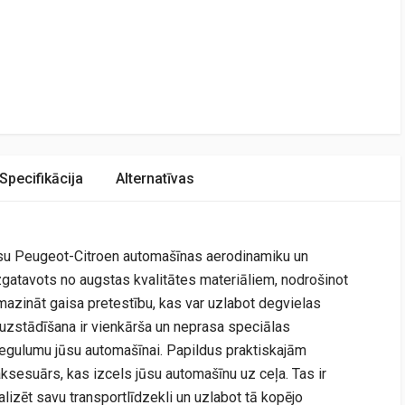
Specifikācija
Alternatīvas
 jūsu Peugeot-Citroen automašīnas aerodinamiku un
 izgatavots no augstas kvalitātes materiāliem, nodrošinot
amazināt gaisa pretestību, kas var uzlabot degvielas
Tā uzstādīšana ir vienkārša un neprasa speciālas
iegulumu jūsu automašīnai. Papildus praktiskajām
 aksesuārs, kas izcels jūsu automašīnu uz ceļa. Tas ir
lizēt savu transportlīdzekli un uzlabot tā kopējo