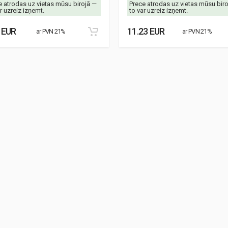
e atrodas uz vietas mūsu birojā —
Prece atrodas uz vietas mūsu bir
r uzreiz izņemt.
to var uzreiz izņemt.
 EUR
11.23 EUR
ar PVN 21%
ar PVN 21%