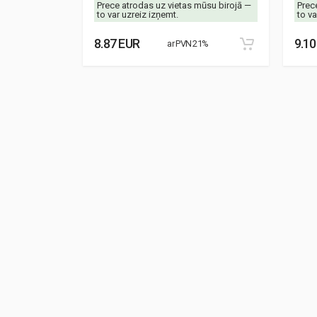
mūsu birojā —
Prece atrodas uz vietas mūsu birojā —
Prec
to var uzreiz izņemt.
to va
8.87 EUR
9.10
21%
ar PVN 21%