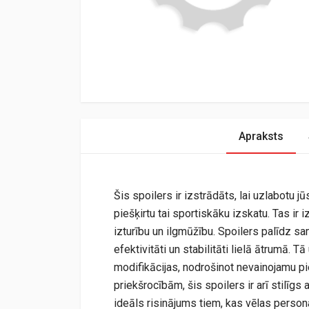
Apraksts
Šis spoilers ir izstrādāts, lai uzlabotu
piešķirtu tai sportiskāku izskatu. Tas ir
izturību un ilgmūžību. Spoilers palīdz s
efektivitāti un stabilitāti lielā ātrumā. 
modifikācijas, nodrošinot nevainojamu p
priekšrocībām, šis spoilers ir arī stilīgs
ideāls risinājums tiem, kas vēlas persona