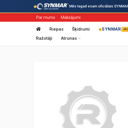
·
Mēs tagad esam oficiālais SYNMAR i
Par mums
Maksājumi
Riepas
Šķidrumi
SYNMAR
JA
Ražotāji
Atrunas