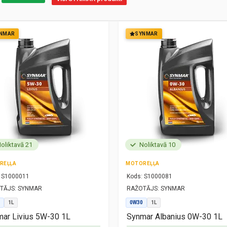
NMAR
SYNMAR
oliktavā 21
Noliktavā 10
REĻĻA
MOTOREĻĻA
S1000011
Kods:
S1000081
TĀJS:
SYNMAR
RAŽOTĀJS:
SYNMAR
1L
0W30
1L
ar Livius 5W-30 1L
Synmar Albanius 0W-30 1L