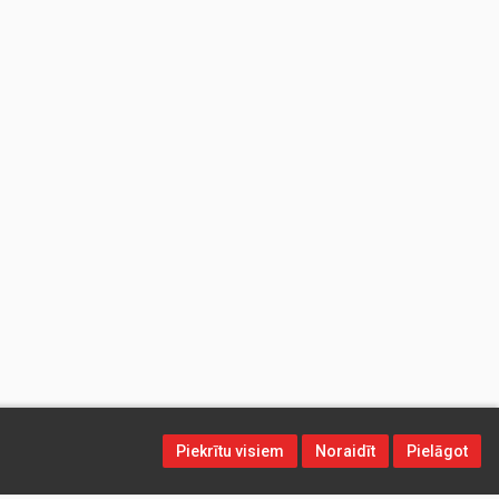
Piekrītu visiem
Noraidīt
Pielāgot