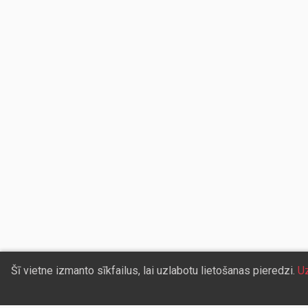
Šī vietne izmanto sīkfailus, lai uzlabotu lietošanas pieredzi.
Uz