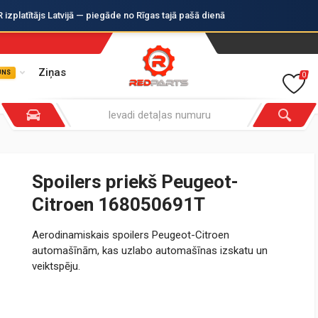
zplatītājs Latvijā — piegāde no Rīgas tajā pašā dienā
Ziņas
UNS
0
Spoilers priekš Peugeot-
Citroen 168050691T
Aerodinamiskais spoilers Peugeot-Citroen
automašīnām, kas uzlabo automašīnas izskatu un
veiktspēju.