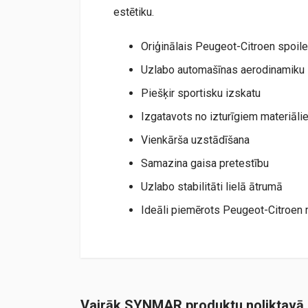
estētiku.
Oriģinālais Peugeot-Citroen spoile
Uzlabo automašīnas aerodinamiku
Piešķir sportisku izskatu
Izgatavots no izturīgiem materiāli
Vienkārša uzstādīšana
Samazina gaisa pretestību
Uzlabo stabilitāti lielā ātrumā
Ideāli piemērots Peugeot-Citroen
Vairāk SYNMAR produktu noliktavā