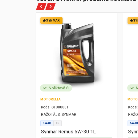
SYNMAR
SY
Noliktavā 8
N
MOTOREĻĻA
MOTO
Kods:
S1000001
Kods:
RAŽOTĀJS:
SYNMAR
RAŽO
5W30
1L
5W30
1L
Synmar Remus 5W-30 1L
Synm