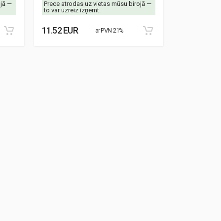
ojā —
Prece atrodas uz vietas mūsu birojā —
Prece atrodas
to var uzreiz izņemt.
to var uzreiz 
11.52 EUR
8.87 EUR
ar PVN 21%