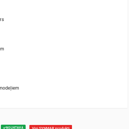
rs
em
 modeļiem
NOLIKTAVĀ
Visi SYNMAR produkti