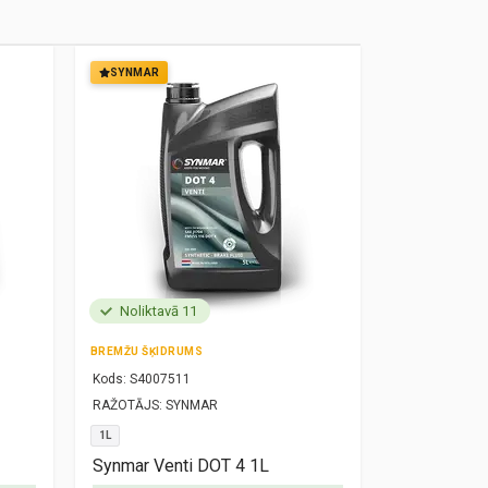
SYNMAR
SYNMAR
Noliktavā 11
Noliktavā
BREMŽU ŠĶIDRUMS
MOTOREĻĻA
Kods:
S4007511
Kods:
S10000
RAŽOTĀJS:
SYNMAR
RAŽOTĀJS:
SY
1L
5W30
1L
Synmar Venti DOT 4 1L
Synmar Re