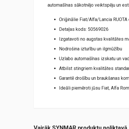
automašīnas sākotnējo veiktspēju un estē
Oriģinālie Fiat/Alfa/Lancia RUOTA 
Detaļas kods: 50569026
Izgatavoti no augstas kvalitātes m
Nodrošina izturību un ilgmūžību
Uzlabo automašīnas izskatu un va
Atbilst stingriem kvalitātes standa
Garantē drošību un braukšanas kom
Ideāli piemēroti jūsu Fiat, Alfa Ro
Vairāk SYNMAR produktu noliktavā