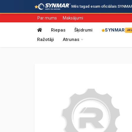
·
Mēs tagad esam oficiālais SYNMAR i
Par mums
Maksājumi
Riepas
Šķidrumi
SYNMAR
JA
Ražotāji
Atrunas