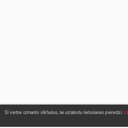
Šī vietne izmanto sīkfailus, lai uzlabotu lietošanas pieredzi.
Uz