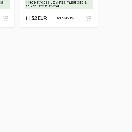
ojā —
Prece atrodas uz vietas mūsu birojā —
Prece atrodas
to var uzreiz izņemt.
to var uzreiz 
11.52 EUR
8.87 EUR
ar PVN 21%