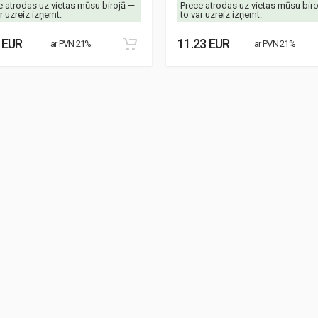
e atrodas uz vietas mūsu birojā —
Prece atrodas uz vietas mūsu bir
r uzreiz izņemt.
to var uzreiz izņemt.
 EUR
11.23 EUR
ar PVN 21%
ar PVN 21%