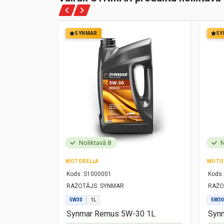
SYNMAR
SY
Noliktavā 8
N
MOTOREĻĻA
MOTO
Kods:
S1000001
Kods:
RAŽOTĀJS:
SYNMAR
RAŽO
5W30
1L
5W30
1L
Synmar Remus 5W-30 1L
Synm