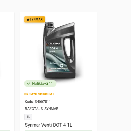
SYNMAR
SYNMAR
Noliktavā 11
Noliktavā
BREMŽU ŠĶIDRUMS
MOTOREĻĻA
Kods:
S4007511
Kods:
S10000
RAŽOTĀJS:
SYNMAR
RAŽOTĀJS:
SY
1L
5W30
1L
Synmar Venti DOT 4 1L
Synmar Re