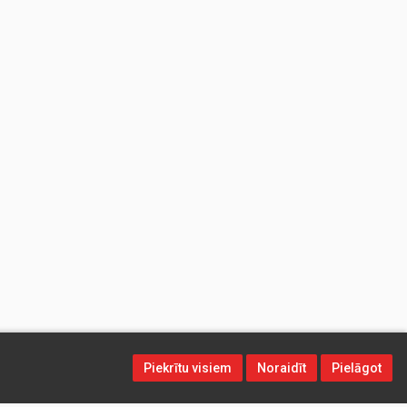
Piekrītu visiem
Noraidīt
Pielāgot