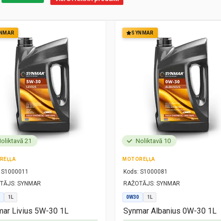
NMAR
SYNMAR
oliktavā 21
Noliktavā 10
REĻĻA
MOTOREĻĻA
S1000011
Kods:
S1000081
TĀJS:
SYNMAR
RAŽOTĀJS:
SYNMAR
1L
0W30
1L
ar Livius 5W-30 1L
Synmar Albanius 0W-30 1L