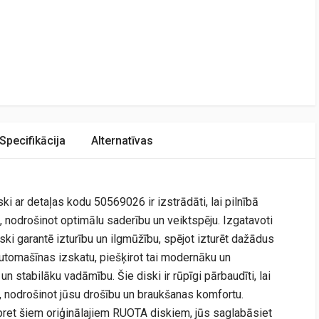
Specifikācija
Alternatīvas
ki ar detaļas kodu 50569026 ir izstrādāti, lai pilnībā
, nodrošinot optimālu saderību un veiktspēju. Izgatavoti
ski garantē izturību un ilgmūžību, spējot izturēt dažādus
automašīnas izskatu, piešķirot tai modernāku un
un stabilāku vadāmību. Šie diski ir rūpīgi pārbaudīti, lai
m, nodrošinot jūsu drošību un braukšanas komfortu.
pret šiem oriģinālajiem RUOTA diskiem, jūs saglabāsiet