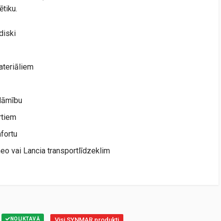
tiku.
diski
ateriāliem
dāmību
rtiem
fortu
meo vai Lancia transportlīdzeklim
NOLIKTAVĀ
Visi SYNMAR produkti