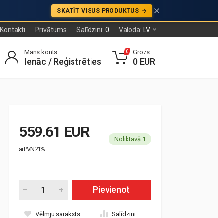
SKATĪT VISUS PRODUKTUS
Kontakti
Privātums
Salīdzini:
0
Valoda:
LV
Mans konts
Grozs
0
Ienāc / Reģistrēties
0 EUR
559.61 EUR
Noliktavā 1
ar PVN 21%
Pievienot
Vēlmju saraksts
Salīdzini