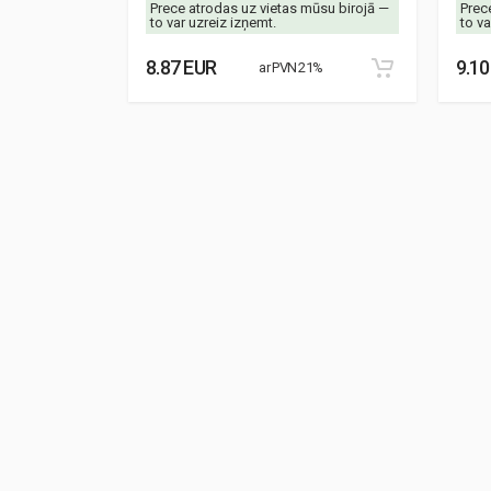
mūsu birojā —
Prece atrodas uz vietas mūsu birojā —
Prec
to var uzreiz izņemt.
to va
8.87 EUR
9.10
21%
ar PVN 21%