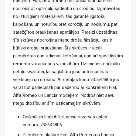
stingriem Fiat, Alfa Romeo un Lancia standartiem,
nodrošinot optimālu saderību un drošību. Izgatavotas
no izturīgiem materiāliem, tās garantē ilgstošu
kalpošanu un noturību pret koroziju un nodilumu, pat
sarežģītos braukšanas apstākļos. Pareizi uzstādītas,
šīs skrūves nodrošina riteņu drošu fiksāciju, kas ir
būtiski drošai braukšanai. Šīs skrūves ir ideāli
piemērotas gan ikdienas lietošanai, gan arī specifiskām
remonta vai apkopes vajadzībām. Uzticieties oriģinālo
detaļu kvalitātei, lai saglabātu jūsu automašīnas
veiktspēju un drošību. Ar detaļas kodu 735644806 jūs
varat būt pārliecināti par saderību ar konkrētiem Fiat,
Alfa Romeo un Lancia modeļiem. Nodrošiniet savu
riteņu drošību ar šīm uzticamajām skrūvēm.
Oriģinālais Fiat/Alfa/Lancia rezerves daļas
numurs: 735644806
Piemērots plašam Fiat, Alfa Romeo un Lancia