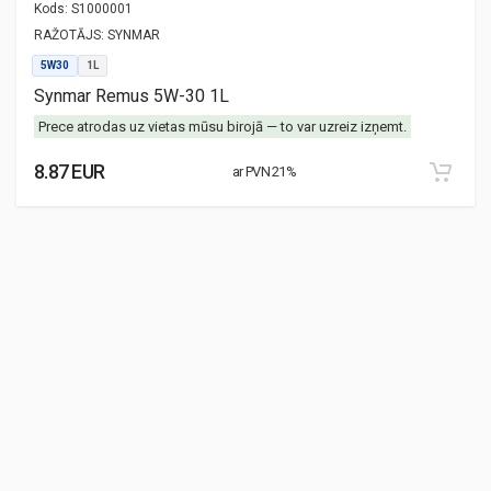
Kods:
S1000001
RAŽOTĀJS:
SYNMAR
5W30
1L
Synmar Remus 5W-30 1L
Prece atrodas uz vietas mūsu birojā — to var uzreiz izņemt.
8.87 EUR
ar PVN 21%