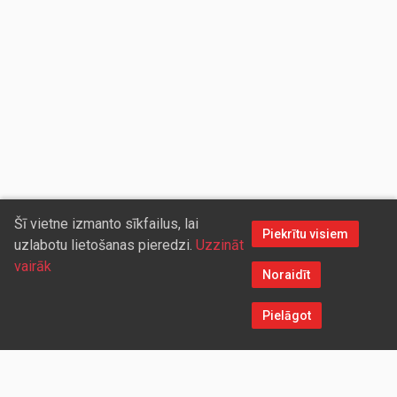
Šī vietne izmanto sīkfailus, lai
Piekrītu visiem
uzlabotu lietošanas pieredzi.
Uzzināt
vairāk
Noraidīt
Pielāgot