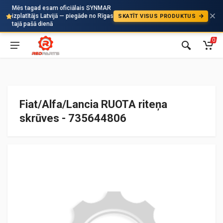
Mēs tagad esam oficiālais SYNMAR
izplatītājs Latvijā — piegāde no Rīgas
SKATĪT VISUS PRODUKTUS
Auto
tajā pašā dienā
0
Fiat/Alfa/Lancia RUOTA riteņa
skrūves - 735644806