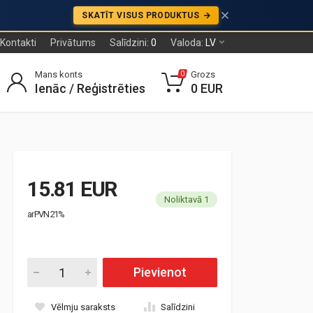
SKATĪT VISUS PRODUKTUS
Kontakti
Privātums
Salīdzini:
0
Valoda:
LV
Mans konts
Grozs
0
Ienāc / Reģistrēties
0 EUR
15.81 EUR
Noliktavā 1
ar PVN 21%
Pievienot
Vēlmju saraksts
Salīdzini