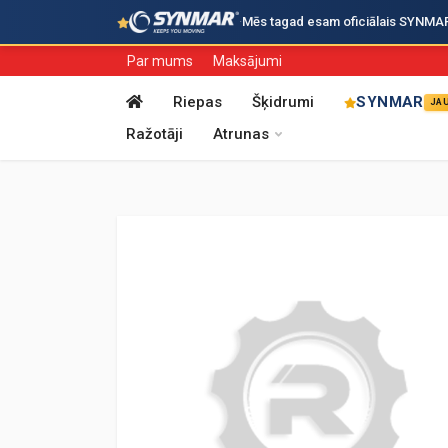
·
Mēs tagad esam oficiālais SYNMAR i
Par mums
Maksājumi
Riepas
Šķidrumi
SYNMAR
JA
Ražotāji
Atrunas