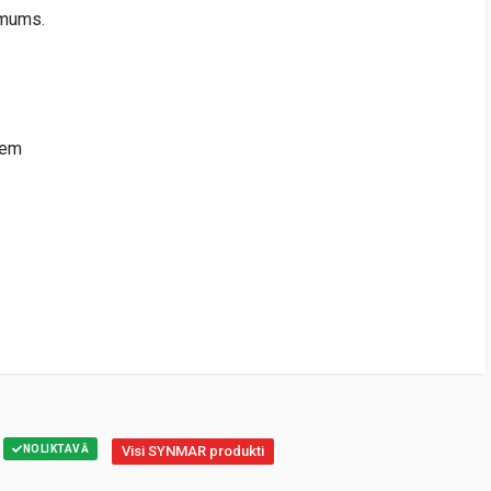
ēmums.
iem
NOLIKTAVĀ
Visi SYNMAR produkti