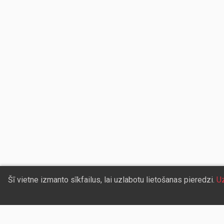
Šī vietne izmanto sīkfailus, lai uzlabotu lietošanas pieredzi.
Uz