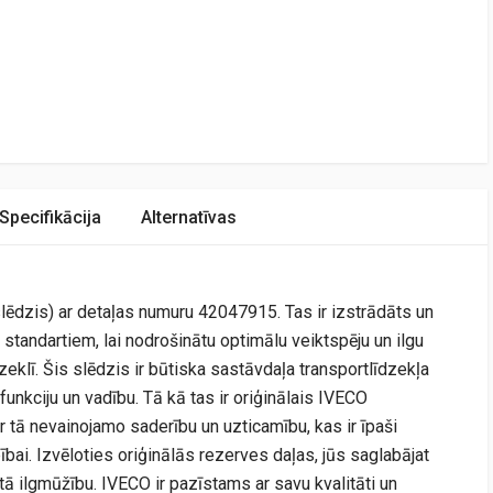
Specifikācija
Alternatīvas
ēdzis) ar detaļas numuru 42047915. Tas ir izstrādāts un
 standartiem, lai nodrošinātu optimālu veiktspēju un ilgu
eklī. Šis slēdzis ir būtiska sastāvdaļa transportlīdzekļa
funkciju un vadību. Tā kā tas ir oriģinālais IVECO
r tā nevainojamo saderību un uzticamību, kas ir īpaši
ībai. Izvēloties oriģinālās rezerves daļas, jūs saglabājat
 tā ilgmūžību. IVECO ir pazīstams ar savu kvalitāti un