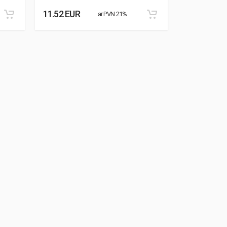
11.52 EUR
8.87 EUR
ar PVN 21%