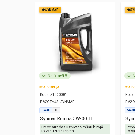
SYNMAR
SY
Noliktavā 8
N
MOTOREĻĻA
MOTO
Kods:
S1000001
Kods:
RAŽOTĀJS:
SYNMAR
RAŽO
5W30
1L
5W30
1L
Synmar Remus 5W-30 1L
Synm
mūsu birojā —
Prece atrodas uz vietas mūsu birojā —
Prec
to var uzreiz izņemt.
to va