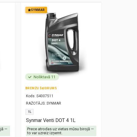
SYNMAR
SYNMAR
Noliktavā 11
Noliktavā
BREMŽU ŠĶIDRUMS
MOTOREĻĻA
Kods:
S4007511
Kods:
S10000
RAŽOTĀJS:
SYNMAR
RAŽOTĀJS:
SY
1L
5W30
1L
Synmar Venti DOT 4 1L
Synmar Re
ojā —
Prece atrodas uz vietas mūsu birojā —
Prece atrodas
to var uzreiz izņemt.
to var uzreiz 