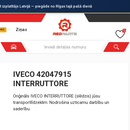
zplatītājs Latvijā — piegāde no Rīgas tajā pašā dienā
Ziņas
UNS
0
IVECO 42047915
INTERRUTTORE
Oriģināls IVECO INTERRUTTORE (slēdzis) jūsu
transportlīdzeklim. Nodrošina uzticamu darbību un
saderību.