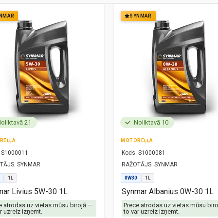
NMAR
SYNMAR
oliktavā 21
Noliktavā 10
REĻĻA
MOTOREĻĻA
S1000011
Kods:
S1000081
TĀJS:
SYNMAR
RAŽOTĀJS:
SYNMAR
1L
0W30
1L
ar Livius 5W-30 1L
Synmar Albanius 0W-30 1L
e atrodas uz vietas mūsu birojā —
Prece atrodas uz vietas mūsu bir
r uzreiz izņemt.
to var uzreiz izņemt.