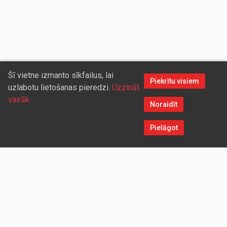
Šī vietne izmanto sīkfailus, lai
Piekrītu visiem
uzlabotu lietošanas pieredzi.
Uzzināt
vairāk
Noraidīt
Pielāgot
Sazinieties ar mums
Aicinām sadarboties vairumtirdzniecības partnerus, kuriem
piedāvāsim pievilcīgas atlaides un īpašus nosacījumus. Mēs
darīsim visu iespējamo, lai jūs ērti un ātri saņemtu vietnē