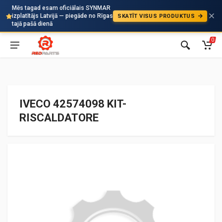
Mēs tagad esam oficiālais SYNMAR
izplatītājs Latvijā — piegāde no Rīgas
SKATĪT VISUS PRODUKTUS
Auto
tajā pašā dienā
0
IVECO 42574098 KIT-
RISCALDATORE