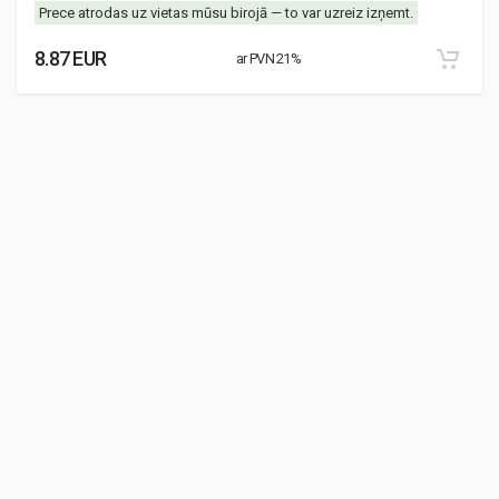
Prece atrodas uz vietas mūsu birojā — to var uzreiz izņemt.
8.87 EUR
ar PVN 21%