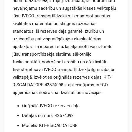
numuru 42574098, ir rūpīgi izstrādāts, lai nodrošinātu
nevainojamu saderību un augstākās klases veiktspēju
jūsu IVECO transportlīdzeklim. Izmantojot augstas
kvalitātes materiālus un stingrus ražošanas
standartus, šī rezerves daļa garantē izturību un
uzticamību pat visprasīgākajos ekspluatācijas
apstākļos. Tā ir paredzēta, lai atjaunotu vai uzturētu
jūsu transportlīdzekļa sistēmu sākotnējo
funkcionalitāti, nodrošinot drošību un efektivitāti.
Investējiet savu IVECO transportlīdzekļu ilgmūžībā un
veiktspējā, izvēloties oriģinālās rezerves daļas. KIT-
RISCALDATORE 42574098 ir apliecinājums IVECO
apņemšanās nodrošināt kvalitāti un inovācijas.
Oriģinālā IVECO rezerves daļa
Detaļas numurs: 42574098
Modelis: KIT-RISCALDATORE