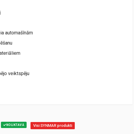
j
cia automašīnām
zēšanu
ateriāliem
jo veiktspēju
NOLIKTAVĀ
Visi SYNMAR produkti