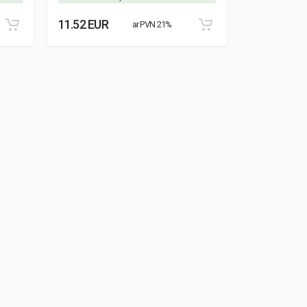
11.52 EUR
8.87 EUR
ar PVN 21%