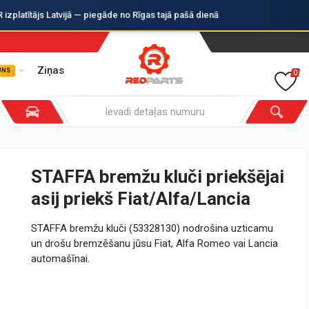
zplatītājs Latvijā — piegāde no Rīgas tajā pašā dienā
Ziņas
UNS
0
STAFFA bremžu kluči priekšējai
asij priekš Fiat/Alfa/Lancia
STAFFA bremžu kluči (53328130) nodrošina uzticamu
un drošu bremzēšanu jūsu Fiat, Alfa Romeo vai Lancia
automašīnai.