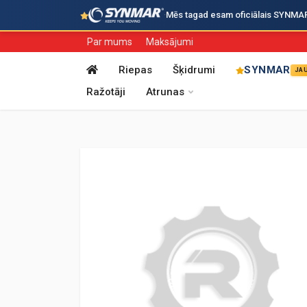
·
Mēs tagad esam oficiālais SYNMAR i
Par mums
Maksājumi
Riepas
Šķidrumi
SYNMAR
JA
Ražotāji
Atrunas