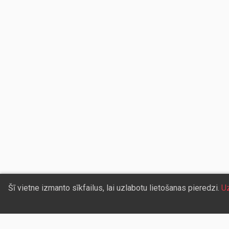
Šī vietne izmanto sīkfailus, lai uzlabotu lietošanas pieredzi.
Uz