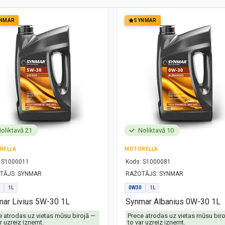
NMAR
SYNMAR
oliktavā 21
Noliktavā 10
REĻĻA
MOTOREĻĻA
S1000011
Kods:
S1000081
TĀJS:
SYNMAR
RAŽOTĀJS:
SYNMAR
1L
0W30
1L
ar Livius 5W-30 1L
Synmar Albanius 0W-30 1L
e atrodas uz vietas mūsu birojā —
Prece atrodas uz vietas mūsu bir
r uzreiz izņemt.
to var uzreiz izņemt.