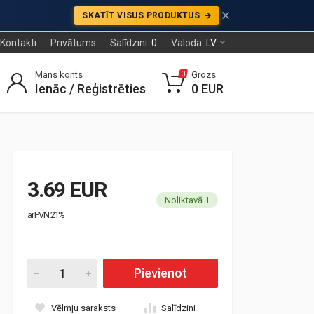
SKATĪT VISUS PRODUKTUS
Kontakti
Privātums
Salīdzini:
0
Valoda:
LV
Mans konts
Grozs
0
Ienāc / Reģistrēties
0 EUR
3.69 EUR
Noliktavā 1
ar PVN 21%
Pievienot
Vēlmju saraksts
Salīdzini