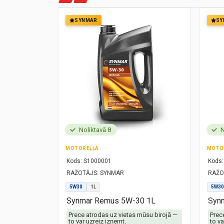
SYNMAR
SY
Noliktavā 8
N
MOTOREĻĻA
MOTO
Kods:
S1000001
Kods:
RAŽOTĀJS:
SYNMAR
RAŽO
5W30
1L
5W30
1L
Synmar Remus 5W-30 1L
Synm
mūsu birojā —
Prece atrodas uz vietas mūsu birojā —
Prec
to var uzreiz izņemt.
to va