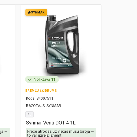
SYNMAR
SYNMAR
Noliktavā 11
Noliktavā
BREMŽU ŠĶIDRUMS
MOTOREĻĻA
Kods:
S4007511
Kods:
S10000
RAŽOTĀJS:
SYNMAR
RAŽOTĀJS:
SY
1L
5W30
1L
Synmar Venti DOT 4 1L
Synmar Re
ojā —
Prece atrodas uz vietas mūsu birojā —
Prece atrodas
to var uzreiz izņemt.
to var uzreiz 