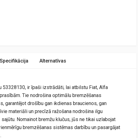
Specifikācija
Alternatīvas
3328130, ir īpaši izstrādāti, lai atbilstu Fiat, Alfa
prasībām. Tie nodrošina optimālu bremzēšanas
, garantējot drošību gan ikdienas braucienos, gan
īvie materiāli un precīzā ražošana nodrošina ilgu
sajūtu. Nomainot bremžu klučus, jūs ne tikai uzlabojat
 vienmērīgu bremzēšanas sistēmas darbību un pasargājat
.