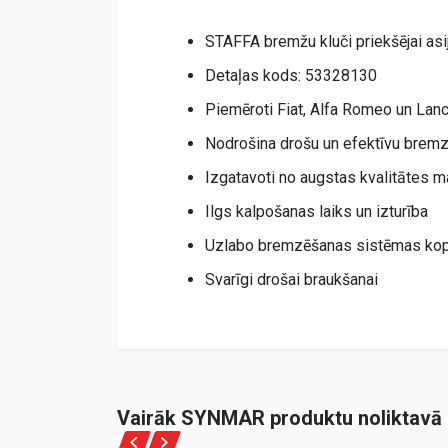
STAFFA bremžu kluči priekšējai asi
Detaļas kods: 53328130
Piemēroti Fiat, Alfa Romeo un Lan
Nodrošina drošu un efektīvu brem
Izgatavoti no augstas kvalitātes m
Ilgs kalpošanas laiks un izturība
Uzlabo bremzēšanas sistēmas kopē
Svarīgi drošai braukšanai
Vairāk SYNMAR produktu noliktavā