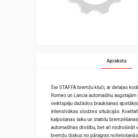
Apraksts
Šie STAFFA bremžu kluči, ar detaļas kodu 5
Romeo un Lancia automašīnu augstajām 
veiktspēju dažādos braukšanas apstākļos
intensīvākas slodzes situācijās. Kvalitat
kalpošanas laiku un stabilu bremzēšanas 
automašīnas drošību, bet arī nodrošināt
bremžu diskus no pāragras nolietošanās