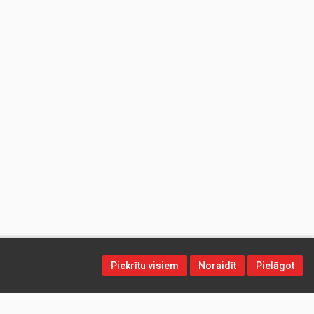
Piekrītu visiem
Noraidīt
Pielāgot