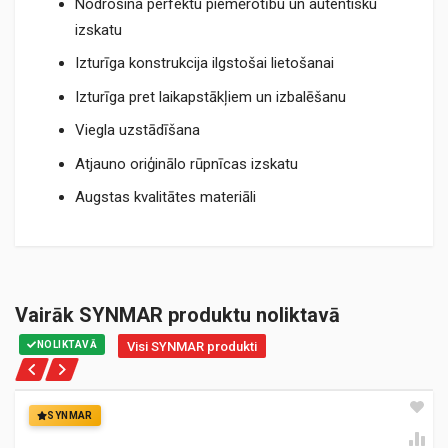
Nodrošina perfektu piemērotību un autentisku
izskatu
Izturīga konstrukcija ilgstošai lietošanai
Izturīga pret laikapstākļiem un izbalēšanu
Viegla uzstādīšana
Atjauno oriģinālo rūpnīcas izskatu
Augstas kvalitātes materiāli
Vairāk SYNMAR produktu noliktavā
NOLIKTAVĀ
Visi SYNMAR produkti
SYNMAR