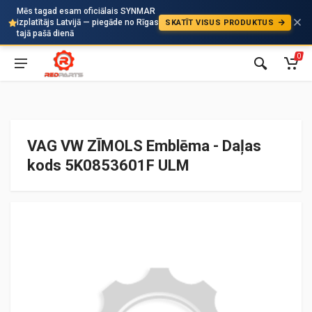
Mēs tagad esam oficiālais SYNMAR
izplatītājs Latvijā — piegāde no Rīgas
SKATĪT VISUS PRODUKTUS
Auto
tajā pašā dienā
0
VAG VW ZĪMOLS Emblēma - Daļas
kods 5K0853601F ULM