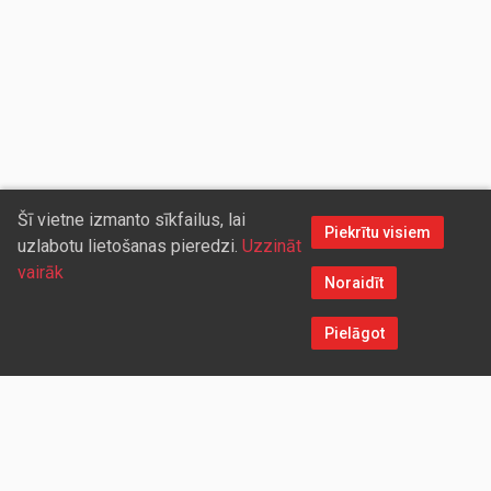
Šī vietne izmanto sīkfailus, lai
Piekrītu visiem
uzlabotu lietošanas pieredzi.
Uzzināt
vairāk
Noraidīt
Pielāgot
Sazinieties ar mums
Aicinām sadarboties vairumtirdzniecības partnerus, kuriem