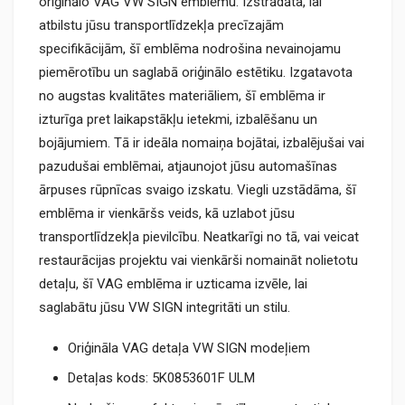
oriģinālo VAG VW SIGN emblēmu. Izstrādāta, lai
atbilstu jūsu transportlīdzekļa precīzajām
specifikācijām, šī emblēma nodrošina nevainojamu
piemērotību un saglabā oriģinālo estētiku. Izgatavota
no augstas kvalitātes materiāliem, šī emblēma ir
izturīga pret laikapstākļu ietekmi, izbalēšanu un
bojājumiem. Tā ir ideāla nomaiņa bojātai, izbalējušai vai
pazudušai emblēmai, atjaunojot jūsu automašīnas
ārpuses rūpnīcas svaigo izskatu. Viegli uzstādāma, šī
emblēma ir vienkāršs veids, kā uzlabot jūsu
transportlīdzekļa pievilcību. Neatkarīgi no tā, vai veicat
restaurācijas projektu vai vienkārši nomaināt nolietotu
detaļu, šī VAG emblēma ir uzticama izvēle, lai
saglabātu jūsu VW SIGN integritāti un stilu.
Oriģināla VAG detaļa VW SIGN modeļiem
Detaļas kods: 5K0853601F ULM