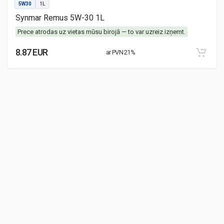
5W30
1L
Synmar Remus 5W-30 1L
Prece atrodas uz vietas mūsu birojā — to var uzreiz izņemt.
8.87 EUR
ar PVN 21%