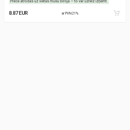
Prece atrodas uz vietas mūsu birojā — to var uzreiz izņemt.
8.87 EUR
ar PVN 21%