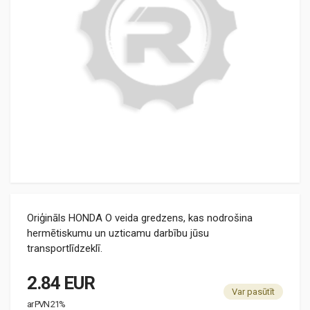
Oriģināls HONDA O veida gredzens, kas nodrošina
hermētiskumu un uzticamu darbību jūsu
transportlīdzeklī.
2.84 EUR
Var pasūtīt
ar PVN 21%