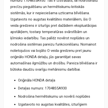
numuru 17048S5A930. Tas ir izstrādāts, lai nodrošinātu
precīzu piegulēšanu un hermētiskumu kritiskās
sistēmās, kur ir nepieciešama uzticama blīvēšana.
Izgatavots no augstas kvalitātes materiāliem, šis O
veida gredzens ir izturīgs pret dažādiem ekspluatācijas
apstākļiem, tostarp temperatūras svārstībām un
ķīmisko iedarbību. Tas palīdz novērst noplūdes un
nodrošina sistēmas pareizu funkcionēšanu. Nomainot
nolietojušos vai bojāto O veida gredzenu pret jaunu
oriģinālo HONDA detaļu, jūs garantējat savas
automašīnas ilgmūžību un drošību. Pareiza blīvēšana ir
būtiska daudzu svarīgu mehānismu darbībai.
Oriģināla HONDA detaļa
Detaļas numurs: 17048S5A930
Nodrošina hermētiskumu un novērš noplūdes
Izgatavots no augstas kvalitātes, izturīgiem