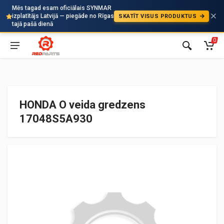
Mēs tagad esam oficiālais SYNMAR
izplatītājs Latvijā — piegāde no Rīgas
SKATĪT VISUS PRODUKTUS
Auto
tajā pašā dienā
0
HONDA O veida gredzens
17048S5A930