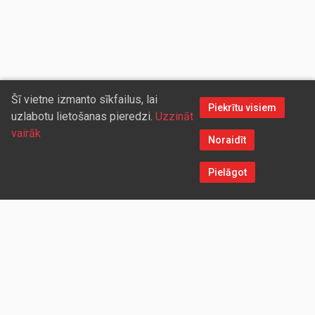
Šī vietne izmanto sīkfailus, lai
Piekrītu visiem
uzlabotu lietošanas pieredzi.
Uzzināt
vairāk
Noraidīt
Pielāgot
Sazinieties ar mums
Aicinām sadarboties vairumtirdzniecības partnerus, kuriem
piedāvāsim pievilcīgas atlaides un īpašus nosacījumus. Mēs
darīsim visu iespējamo, lai jūs ērti un ātri saņemtu vietnē
pasūtītās preces. Vēlamies radīt labvēlīgu vidi un apstākļus