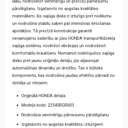
laiku, nodrošinot vienmērīgu un precīzu pārnesumu
pārslēgšanu. Izgatavots no augstas kvalitātes
materiāliem, šis sajūga disks ir izturīgs pret nodilumu
un nodrošina stabilu saķeri pat intensīvas lietošanas
apstākļos. Tā precīzā konstrukcija garantē
nevainojamu saderību ar jūsu HONDA transportlīdzekļa
sajūga sistēmu, novēršot vibrācijas un nodrošinot
komfortablu braukšanu. Nomainot nolietojušos sajūga
disku pret jaunu oriģinālo detaļu, jūs atjaunojat
automašīnas dinamiku un drošību. Tas ir būtisks
komponents, kas nodrošina jaudas efektīvu pārvadi no
dzinēja uz riteņiem.
Oriģinālā HONDA detaļa
Modeļa kods: 22545RGR003
Nodrošina vienmērīgu pārnesumu pārslēgšanu
Izgatavots no augstas kvalitātes, izturīgiem