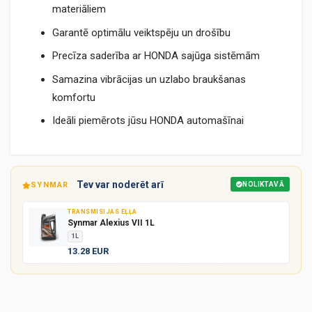
materiāliem
Garantē optimālu veiktspēju un drošību
Precīza saderība ar HONDA sajūga sistēmām
Samazina vibrācijas un uzlabo braukšanas
komfortu
Ideāli piemērots jūsu HONDA automašīnai
Tev var noderēt arī
SYNMAR
NOLIKTAVĀ
TRANSMISIJAS EĻĻA
Synmar Alexius VII 1L
1L
13.28 EUR