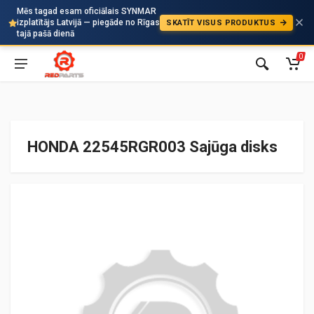
Mēs tagad esam oficiālais SYNMAR
izplatītājs Latvijā — piegāde no Rīgas
SKATĪT VISUS PRODUKTUS
Auto
tajā pašā dienā
0
HONDA 22545RGR003 Sajūga disks