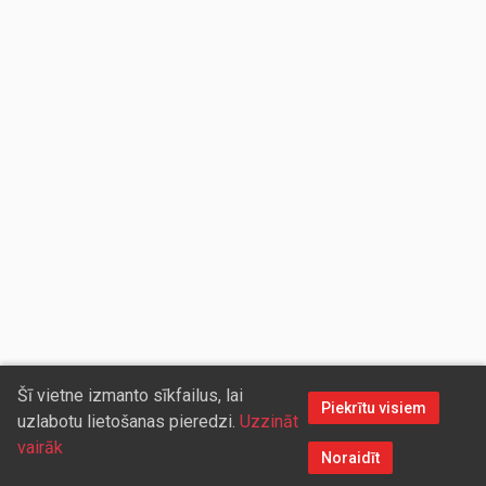
Šī vietne izmanto sīkfailus, lai
Piekrītu visiem
uzlabotu lietošanas pieredzi.
Uzzināt
vairāk
Noraidīt