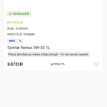
Noliktavā 8
MOTOREĻĻA
Kods:
S1000001
RAŽOTĀJS:
SYNMAR
5W30
1L
Synmar Remus 5W-30 1L
Prece atrodas uz vietas mūsu birojā — to var uzreiz izņemt.
8.87 EUR
ar PVN 21%