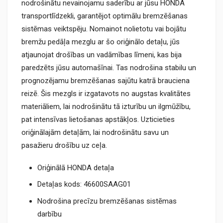
nodrošinātu nevainojamu saderību ar jūsu HONDA
transportlīdzekli, garantējot optimālu bremzēšanas
sistēmas veiktspēju. Nomainot nolietotu vai bojātu
bremžu pedāļa mezglu ar šo oriģinālo detaļu, jūs
atjaunojat drošības un vadāmības līmeni, kas bija
paredzēts jūsu automašīnai. Tas nodrošina stabilu un
prognozējamu bremzēšanas sajūtu katrā brauciena
reizē. Šis mezgls ir izgatavots no augstas kvalitātes
materiāliem, lai nodrošinātu tā izturību un ilgmūžību,
pat intensīvas lietošanas apstākļos. Uzticieties
oriģinālajām detaļām, lai nodrošinātu savu un
pasažieru drošību uz ceļa.
Oriģinālā HONDA detaļa
Detaļas kods: 46600SAAG01
Nodrošina precīzu bremzēšanas sistēmas
darbību