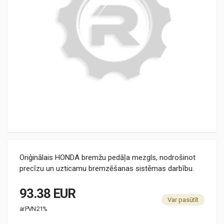
Oriģinālais HONDA bremžu pedāļa mezgls, nodrošinot
precīzu un uzticamu bremzēšanas sistēmas darbību.
93.38 EUR
Var pasūtīt
ar PVN 21%