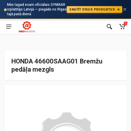
Mēs tagad esam oficiālais SYNMAR
izplatītājs Latvijā — piegāde no Rīgas
SKATĪT VISUS PRODUKTUS
Auto
tajā pašā dienā
0
HONDA 46600SAAG01 Bremžu
pedāļa mezgls