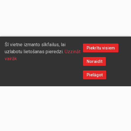
Šī vietne izmanto sīkfailus, lai
Piekrītu visiem
uzlabotu lietošanas pieredzi.
Uzzināt
vairāk
Noraidīt
Pielāgot
Sazinieties ar mums
Aicinām sadarboties vairumtirdzniecības partnerus, kuriem
piedāvāsim pievilcīgas atlaides un īpašus nosacījumus. Mēs
darīsim visu iespējamo, lai jūs ērti un ātri saņemtu vietnē