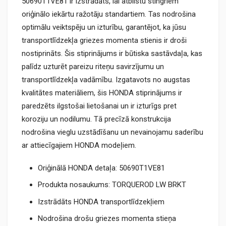
50690T1VE81 ir izstrādāts, lai atbilstu stingriem
oriģinālo iekārtu ražotāju standartiem. Tas nodrošina
optimālu veiktspēju un izturību, garantējot, ka jūsu
transportlīdzekļa griezes momenta stienis ir droši
nostiprināts. Šis stiprinājums ir būtiska sastāvdaļa, kas
palīdz uzturēt pareizu riteņu savirzījumu un
transportlīdzekļa vadāmību. Izgatavots no augstas
kvalitātes materiāliem, šis HONDA stiprinājums ir
paredzēts ilgstošai lietošanai un ir izturīgs pret
koroziju un nodilumu. Tā precīzā konstrukcija
nodrošina vieglu uzstādīšanu un nevainojamu saderību
ar attiecīgajiem HONDA modeļiem.
Oriģinālā HONDA detaļa: 50690T1VE81
Produkta nosaukums: TORQUEROD LW BRKT
Izstrādāts HONDA transportlīdzekļiem
Nodrošina drošu griezes momenta stieņa