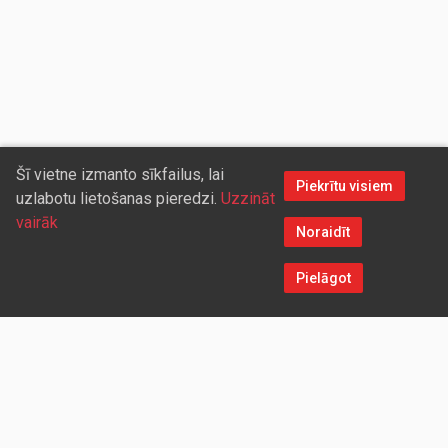
Šī vietne izmanto sīkfailus, lai
Piekrītu visiem
uzlabotu lietošanas pieredzi.
Uzzināt
vairāk
Noraidīt
Pielāgot
Sazinieties ar mums
Aicinām sadarboties vairumtirdzniecības partnerus, kuriem
piedāvāsim pievilcīgas atlaides un īpašus nosacījumus. Mēs