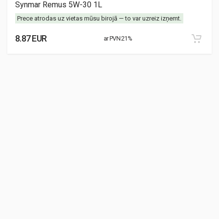
Synmar Remus 5W-30 1L
Prece atrodas uz vietas mūsu birojā — to var uzreiz izņemt.
8.87 EUR
ar PVN 21%