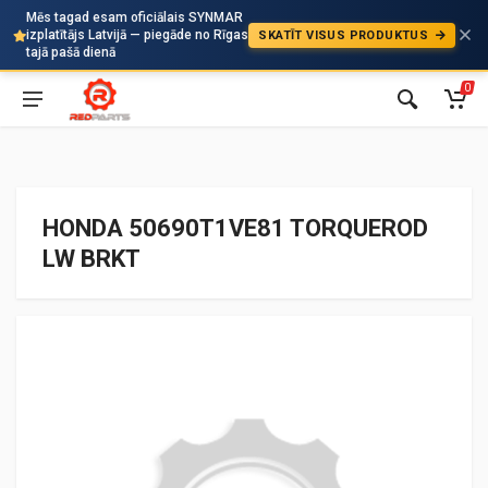
Mēs tagad esam oficiālais SYNMAR
izplatītājs Latvijā — piegāde no Rīgas
SKATĪT VISUS PRODUKTUS
Auto
tajā pašā dienā
0
HONDA 50690T1VE81 TORQUEROD
LW BRKT