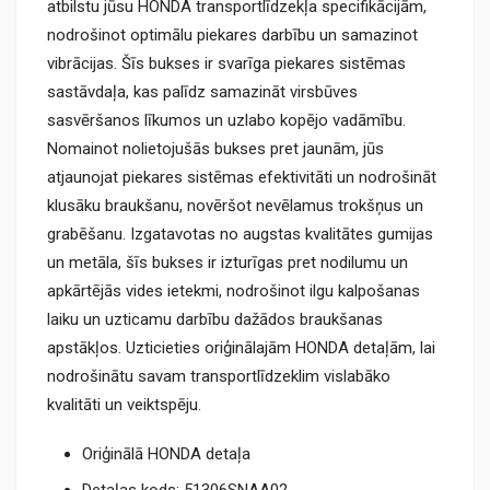
atbilstu jūsu HONDA transportlīdzekļa specifikācijām,
nodrošinot optimālu piekares darbību un samazinot
vibrācijas. Šīs bukses ir svarīga piekares sistēmas
sastāvdaļa, kas palīdz samazināt virsbūves
sasvēršanos līkumos un uzlabo kopējo vadāmību.
Nomainot nolietojušās bukses pret jaunām, jūs
atjaunojat piekares sistēmas efektivitāti un nodrošināt
klusāku braukšanu, novēršot nevēlamus trokšņus un
grabēšanu. Izgatavotas no augstas kvalitātes gumijas
un metāla, šīs bukses ir izturīgas pret nodilumu un
apkārtējās vides ietekmi, nodrošinot ilgu kalpošanas
laiku un uzticamu darbību dažādos braukšanas
apstākļos. Uzticieties oriģinālajām HONDA detaļām, lai
nodrošinātu savam transportlīdzeklim vislabāko
kvalitāti un veiktspēju.
Oriģinālā HONDA detaļa