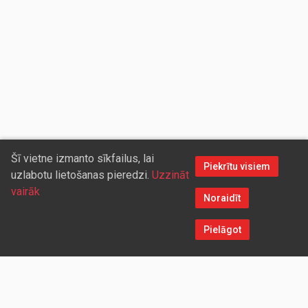
Šī vietne izmanto sīkfailus, lai
Piekrītu visiem
uzlabotu lietošanas pieredzi.
Uzzināt
vairāk
Noraidīt
Pielāgot
Sazinieties ar mums