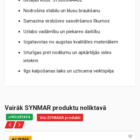
Detaļas kods: 51306SNAA02
Nodrošina stabilu un klusu braukšanu
Samazina virsbūves sasvēršanos līkumos
Uzlabo vadāmību un piekares darbību
Izgatavotas no augstas kvalitātes materiāliem
Izturīgas pret nodilumu un apkārtējās vides
ietekmi
Ilgs kalpošanas laiks un uzticama veiktspēja
Vairāk SYNMAR produktu noliktavā
NOLIKTAVĀ
Visi SYNMAR produkti
SYNMAR