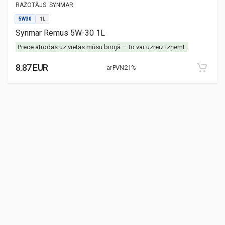
RAŽOTĀJS:
SYNMAR
5W30
1L
Synmar Remus 5W-30 1L
Prece atrodas uz vietas mūsu birojā — to var uzreiz izņemt.
8.87 EUR
ar PVN 21%