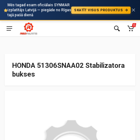
Mēs tagad esam oficiālais SYNMAR
izplatītājs Latvijā — piegāde no Rīgas
SKATĪT VISUS PRODUKTUS
Auto
tajā pašā dienā
0
HONDA 51306SNAA02 Stabilizatora
bukses