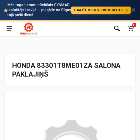
Mēs tagad esam oficiālais SYNMAR
izplatītājs Latvijā — piegāde no Rīgas
SKATĪT VISUS PRODUKTUS
Auto
tajā pašā dienā
0
HONDA 83301T8ME01ZA SALONA
PAKLĀJIŅŠ