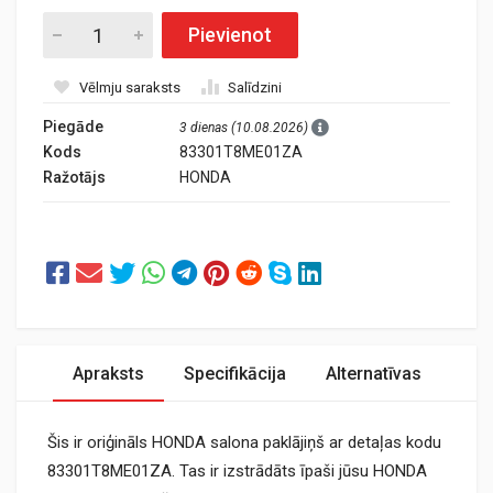
Pievienot
Vēlmju saraksts
Salīdzini
Piegāde
3 dienas (10.08.2026)
Kods
83301T8ME01ZA
Ražotājs
HONDA
Apraksts
Specifikācija
Alternatīvas
Šis ir oriģināls HONDA salona paklājiņš ar detaļas kodu
83301T8ME01ZA. Tas ir izstrādāts īpaši jūsu HONDA