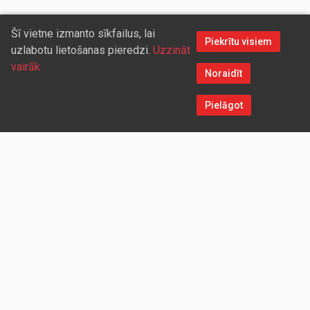
Šī vietne izmanto sīkfailus, lai
Piekrītu visiem
uzlabotu lietošanas pieredzi.
Uzzināt
vairāk
Noraidīt
Pielāgot
Sazinieties ar mums
Aicinām sadarboties vairumtirdzniecības partnerus, kuriem
piedāvāsim pievilcīgas atlaides un īpašus nosacījumus. Mēs
darīsim visu iespējamo, lai jūs ērti un ātri saņemtu vietnē
pasūtītās preces. Vēlamies radīt labvēlīgu vidi un apstākļus
abpusēji izdevīgai ilgtermiņa sadarbībai ar mūsu klientiem un
sadarbības partneriem!