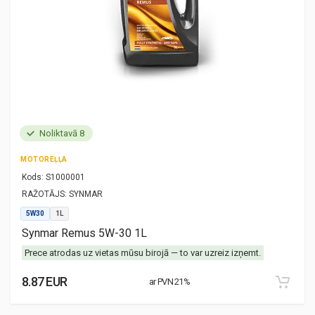
Noliktavā 8
MOTOREĻĻA
Kods:
S1000001
RAŽOTĀJS:
SYNMAR
5W30
1L
Synmar Remus 5W-30 1L
Prece atrodas uz vietas mūsu birojā — to var uzreiz izņemt.
8.87 EUR
ar PVN 21%