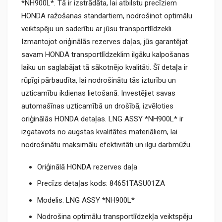
*NH900L*. Tā ir izstrādāta, lai atbilstu precīziem
HONDA ražošanas standartiem, nodrošinot optimālu
veiktspēju un saderību ar jūsu transportlīdzekli.
Izmantojot oriģinālās rezerves daļas, jūs garantējat
savam HONDA transportlīdzeklim ilgāku kalpošanas
laiku un saglabājat tā sākotnējo kvalitāti. Šī detaļa ir
rūpīgi pārbaudīta, lai nodrošinātu tās izturību un
uzticamību ikdienas lietošanā. Investējiet savas
automašīnas uzticamībā un drošībā, izvēloties
oriģinālās HONDA detaļas. LNG ASSY *NH900L* ir
izgatavots no augstas kvalitātes materiāliem, lai
nodrošinātu maksimālu efektivitāti un ilgu darbmūžu.
Oriģinālā HONDA rezerves daļa
Precīzs detaļas kods: 84651TASU01ZA
Modelis: LNG ASSY *NH900L*
Nodrošina optimālu transportlīdzekļa veiktspēju