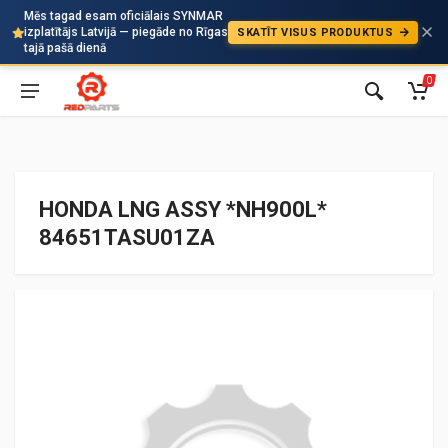
Mēs tagad esam oficiālais SYNMAR
izplatītājs Latvijā — piegāde no Rīgas
SKATĪT VISUS PRODUKTUS
Auto
tajā pašā dienā
0
HONDA LNG ASSY *NH900L*
84651TASU01ZA