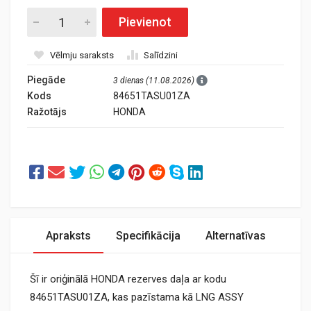
Pievienot
Vēlmju saraksts
Salīdzini
Piegāde
3 dienas (11.08.2026)
Kods
84651TASU01ZA
Ražotājs
HONDA
Apraksts
Specifikācija
Alternatīvas
Šī ir oriģinālā HONDA rezerves daļa ar kodu
84651TASU01ZA, kas pazīstama kā LNG ASSY