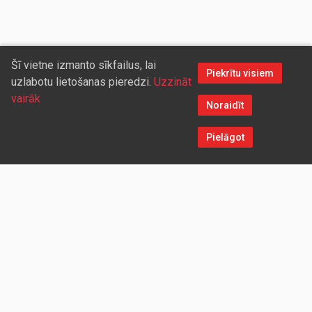
Šī vietne izmanto sīkfailus, lai
Piekrītu visiem
uzlabotu lietošanas pieredzi.
Uzzināt
vairāk
Noraidīt
Pielāgot
Sazinieties ar mums
Aicinām sadarboties vairumtirdzniecības partnerus, kuriem
piedāvāsim pievilcīgas atlaides un īpašus nosacījumus. Mēs
darīsim visu iespējamo, lai jūs ērti un ātri saņemtu vietnē
pasūtītās preces. Vēlamies radīt labvēlīgu vidi un apstākļus
abpusēji izdevīgai ilgtermiņa sadarbībai ar mūsu klientiem un
sadarbības partneriem!