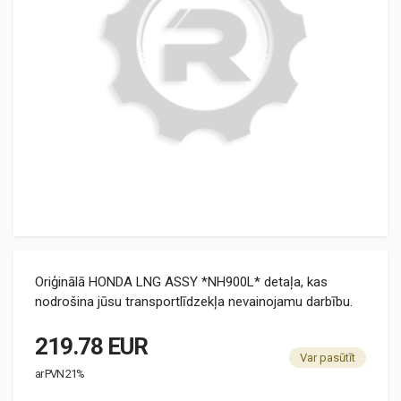
Oriģinālā HONDA LNG ASSY *NH900L* detaļa, kas
nodrošina jūsu transportlīdzekļa nevainojamu darbību.
219.78 EUR
Var pasūtīt
ar PVN 21%