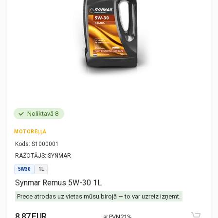
Noliktavā 8
MOTOREĻĻA
Kods:
S1000001
RAŽOTĀJS:
SYNMAR
5W30
1L
Synmar Remus 5W-30 1L
Prece atrodas uz vietas mūsu birojā — to var uzreiz izņemt.
8.87 EUR
ar PVN 21%