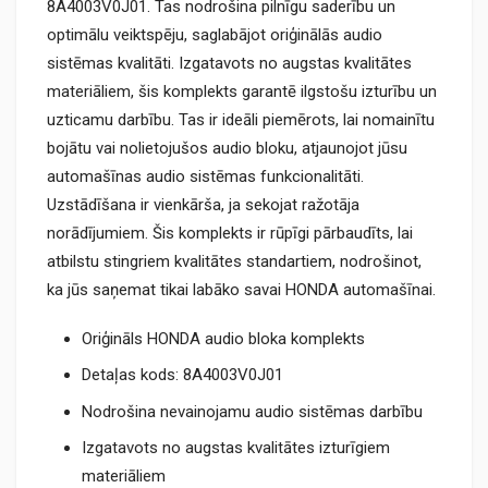
8A4003V0J01. Tas nodrošina pilnīgu saderību un
optimālu veiktspēju, saglabājot oriģinālās audio
sistēmas kvalitāti. Izgatavots no augstas kvalitātes
materiāliem, šis komplekts garantē ilgstošu izturību un
uzticamu darbību. Tas ir ideāli piemērots, lai nomainītu
bojātu vai nolietojušos audio bloku, atjaunojot jūsu
automašīnas audio sistēmas funkcionalitāti.
Uzstādīšana ir vienkārša, ja sekojat ražotāja
norādījumiem. Šis komplekts ir rūpīgi pārbaudīts, lai
atbilstu stingriem kvalitātes standartiem, nodrošinot,
ka jūs saņemat tikai labāko savai HONDA automašīnai.
Oriģināls HONDA audio bloka komplekts
Detaļas kods: 8A4003V0J01
Nodrošina nevainojamu audio sistēmas darbību
Izgatavots no augstas kvalitātes izturīgiem
materiāliem