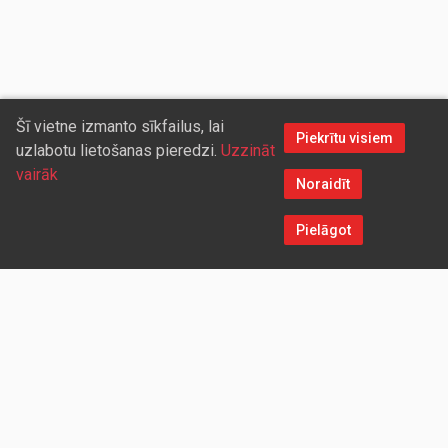
Šī vietne izmanto sīkfailus, lai
Piekrītu visiem
uzlabotu lietošanas pieredzi.
Uzzināt
vairāk
Noraidīt
Pielāgot
Sazinieties ar mums
Aicinām sadarboties vairumtirdzniecības partnerus, kuriem
piedāvāsim pievilcīgas atlaides un īpašus nosacījumus. Mēs
darīsim visu iespējamo, lai jūs ērti un ātri saņemtu vietnē
pasūtītās preces. Vēlamies radīt labvēlīgu vidi un apstākļus