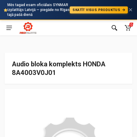
Mēs tagad esam oficiālais SYNMAR
izplatītājs Latvijā — piegāde no Rīgas
SKATĪT VISUS PRODUKTUS
Auto
tajā pašā dienā
0
Audio bloka komplekts HONDA
8A4003V0J01