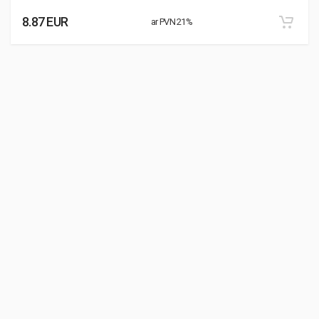
8.87 EUR
ar PVN 21%