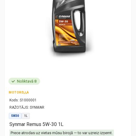
Noliktavā 8
MOTOREĻĻA
Kods:
S1000001
RAŽOTĀJS:
SYNMAR
5W30
1L
Synmar Remus 5W-30 1L
Prece atrodas uz vietas mūsu birojā — to var uzreiz izņemt.