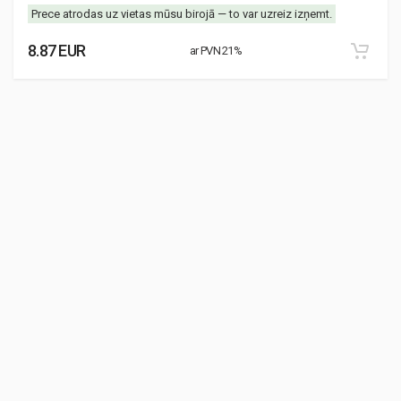
Prece atrodas uz vietas mūsu birojā — to var uzreiz izņemt.
8.87 EUR
ar PVN 21%