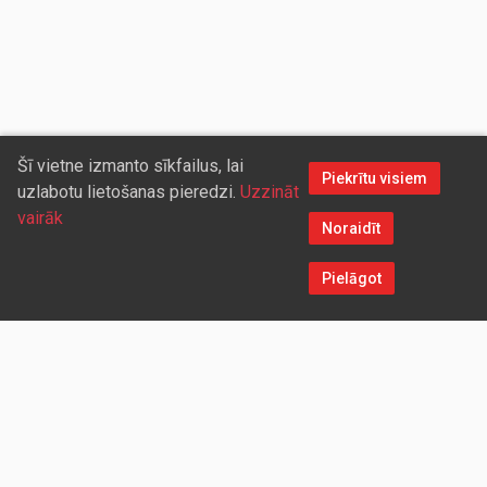
Šī vietne izmanto sīkfailus, lai
Piekrītu visiem
uzlabotu lietošanas pieredzi.
Uzzināt
vairāk
Noraidīt
Pielāgot
Sazinieties ar mums
Aicinām sadarboties vairumtirdzniecības partnerus, kuriem
piedāvāsim pievilcīgas atlaides un īpašus nosacījumus. Mēs
darīsim visu iespējamo, lai jūs ērti un ātri saņemtu vietnē