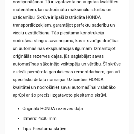
nostiprināšanai. Tā ir izgatavota no augstas kvalitātes
materiāliem, lai nodrošinātu maksimālu izturību un
uzticamību. Skrūve ir īpaši izstrādāta HONDA
transportlīdzekļiem, garantējot perfektu saderību un
vieglu uzstādīšanu. Tās piesitama konstrukcija
nodrošina stingru savienojumu, kas ir svarīgs drošībai
un automašīnas ekspluatācijas ilgumam. Izmantojot
oriģinālās rezerves daļas, jūs saglabājat savas
automašīnas sākotnējo veiktspēju un vērtību. Šī skrūve
ir ideāli piemērota gan ikdienas remontdarbiem, gan arī
specifisku detaļu nomaiņai. Uzticieties HONDA
kvalitātei un nodrošiniet savai automašīnai vislabāko
aprūpi ar šo precīzi izgatavoto piesitamo skrūvi.
Oriģinālā HONDA rezerves daļa
Izmērs: 4x30 mm
Tips: Piesitama skrūve