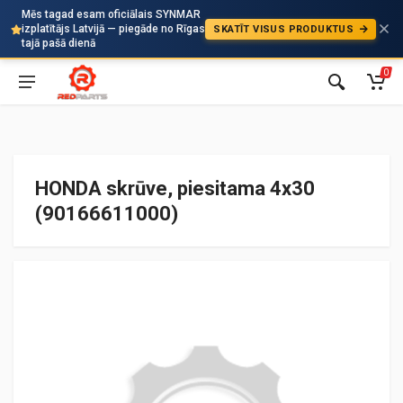
Mēs tagad esam oficiālais SYNMAR
izplatītājs Latvijā — piegāde no Rīgas
SKATĪT VISUS PRODUKTUS
Auto
tajā pašā dienā
0
HONDA skrūve, piesitama 4x30
(90166611000)