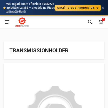
Mēs tagad esam oficiālais SYNMAR
izplatītājs Latvijā — piegāde no Rīgas
SKATĪT VISUS PRODUKTUS
Auto
tajā pašā dienā
0
TRANSMISSIONHOLDER