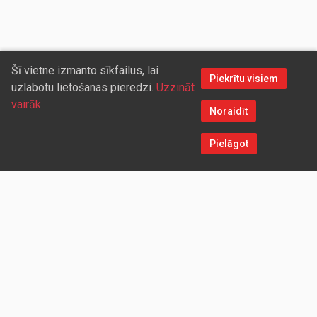
Šī vietne izmanto sīkfailus, lai
Piekrītu visiem
uzlabotu lietošanas pieredzi.
Uzzināt
vairāk
Noraidīt
Pielāgot
Sazinieties ar mums
Aicinām sadarboties vairumtirdzniecības partnerus, kuriem
piedāvāsim pievilcīgas atlaides un īpašus nosacījumus. Mēs
darīsim visu iespējamo, lai jūs ērti un ātri saņemtu vietnē
pasūtītās preces. Vēlamies radīt labvēlīgu vidi un apstākļus
abpusēji izdevīgai ilgtermiņa sadarbībai ar mūsu klientiem un
sadarbības partneriem!