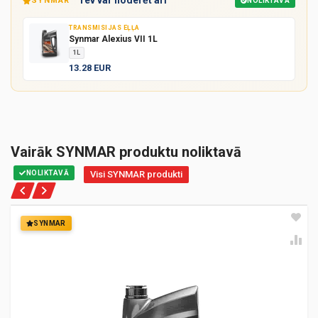
Tev var noderēt arī
SYNMAR
NOLIKTAVĀ
TRANSMISIJAS EĻĻA
Synmar Alexius VII 1L
1L
13.28 EUR
Vairāk SYNMAR produktu noliktavā
NOLIKTAVĀ
Visi SYNMAR produkti
SYNMAR