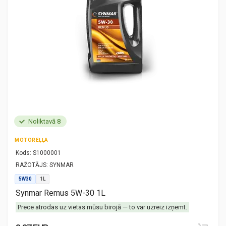
Noliktavā 8
MOTOREĻĻA
Kods:
S1000001
RAŽOTĀJS:
SYNMAR
5W30
1L
Synmar Remus 5W-30 1L
Prece atrodas uz vietas mūsu birojā — to var uzreiz izņemt.