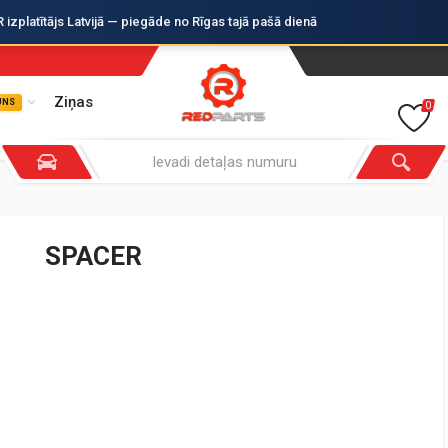
zplatītājs Latvijā — piegāde no Rīgas tajā pašā dienā
Ziņas
UNS
0
SPACER