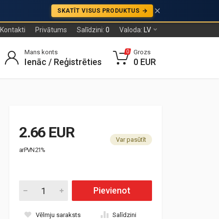
SKATĪT VISUS PRODUKTUS
Kontakti
Privātums
Salīdzini:
0
Valoda:
LV
Mans konts
Grozs
0
Ienāc / Reģistrēties
0 EUR
2.66 EUR
Var pasūtīt
ar PVN 21%
Pievienot
Vēlmju saraksts
Salīdzini