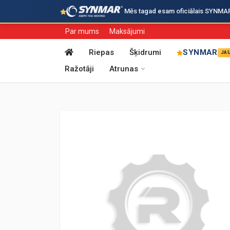
·
Mēs tagad esam oficiālais SYNMAR i
Par mums
Maksājumi
Riepas
Šķidrumi
SYNMAR
JA
Ražotāji
Atrunas