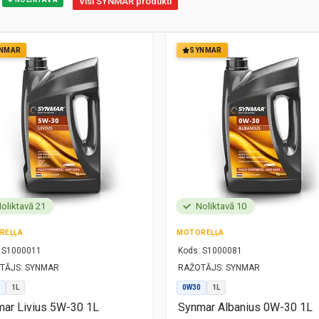
Visi SYNMAR produkti
NMAR
SYNMAR
oliktavā 21
Noliktavā 10
REĻĻA
MOTOREĻĻA
S1000011
Kods:
S1000081
TĀJS:
SYNMAR
RAŽOTĀJS:
SYNMAR
1L
0W30
1L
ar Livius 5W-30 1L
Synmar Albanius 0W-30 1L