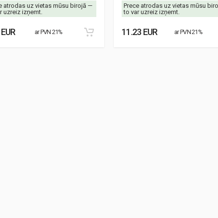
e atrodas uz vietas mūsu birojā —
Prece atrodas uz vietas mūsu bir
r uzreiz izņemt.
to var uzreiz izņemt.
 EUR
11.23 EUR
ar PVN 21%
ar PVN 21%