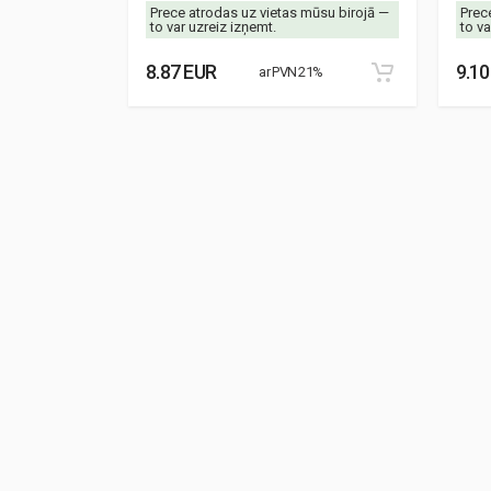
mūsu birojā —
Prece atrodas uz vietas mūsu birojā —
Prec
to var uzreiz izņemt.
to va
8.87 EUR
9.10
21%
ar PVN 21%