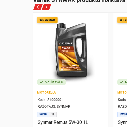
Vairāk SYNMAR produktu noliktavā
SYNMAR
SY
Noliktavā 8
N
MOTOREĻĻA
MOTO
Kods:
S1000001
Kods:
RAŽOTĀJS:
SYNMAR
RAŽO
5W30
1L
5W30
1L
Synmar Remus 5W-30 1L
Synm