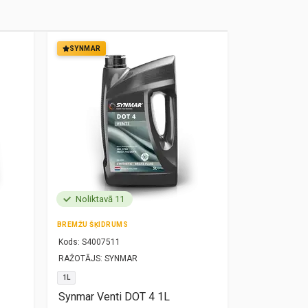
SYNMAR
SYNMAR
Noliktavā 11
Noliktavā
BREMŽU ŠĶIDRUMS
MOTOREĻĻA
Kods:
S4007511
Kods:
S10000
RAŽOTĀJS:
SYNMAR
RAŽOTĀJS:
SY
1L
5W30
1L
Synmar Venti DOT 4 1L
Synmar Re