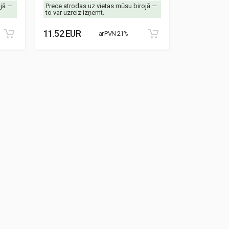
ojā —
Prece atrodas uz vietas mūsu birojā —
Prece atrodas
to var uzreiz izņemt.
to var uzreiz 
11.52 EUR
8.87 EUR
ar PVN 21%