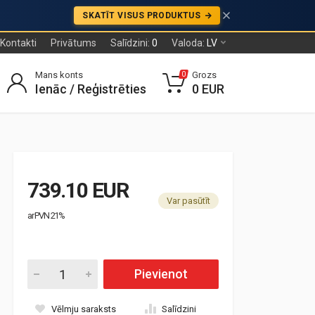
SKATĪT VISUS PRODUKTUS
Kontakti
Privātums
Salīdzini:
0
Valoda:
LV
Mans konts
Grozs
0
Ienāc / Reģistrēties
0 EUR
739.10 EUR
Var pasūtīt
ar PVN 21%
Pievienot
Vēlmju saraksts
Salīdzini