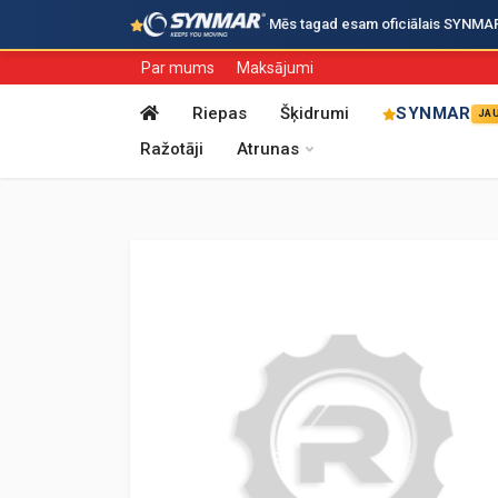
·
Mēs tagad esam oficiālais SYNMAR i
Par mums
Maksājumi
Riepas
Šķidrumi
SYNMAR
JA
Ražotāji
Atrunas