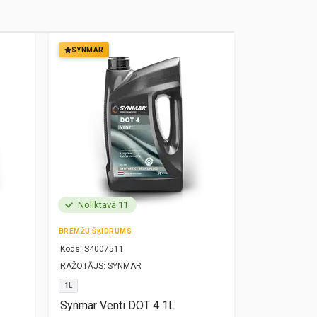
SYNMAR
SYNMAR
Noliktavā 11
Noliktavā
BREMŽU ŠĶIDRUMS
MOTOREĻĻA
Kods:
S4007511
Kods:
S10000
RAŽOTĀJS:
SYNMAR
RAŽOTĀJS:
SY
1L
5W30
1L
Synmar Venti DOT 4 1L
Synmar Re