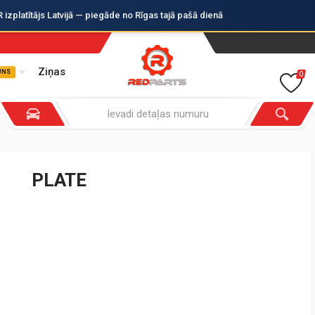
zplatītājs Latvijā — piegāde no Rīgas tajā pašā dienā
Ziņas
UNS
0
PLATE