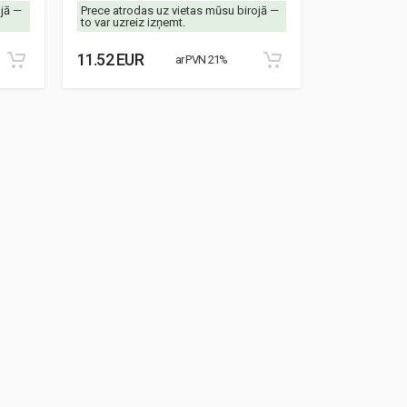
ojā —
Prece atrodas uz vietas mūsu birojā —
Prece atrodas
to var uzreiz izņemt.
to var uzreiz 
11.52 EUR
8.87 EUR
ar PVN 21%