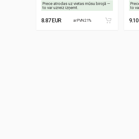
mūsu birojā —
Prece atrodas uz vietas mūsu birojā —
Prec
to var uzreiz izņemt.
to va
8.87 EUR
9.10
21%
ar PVN 21%