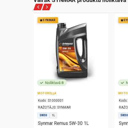
Vairāk SYNMAR produktu noliktavā
SYNMAR
SY
Noliktavā 8
N
MOTOREĻĻA
MOTO
Kods:
S1000001
Kods:
RAŽOTĀJS:
SYNMAR
RAŽO
5W30
1L
5W30
1L
Synmar Remus 5W-30 1L
Synm