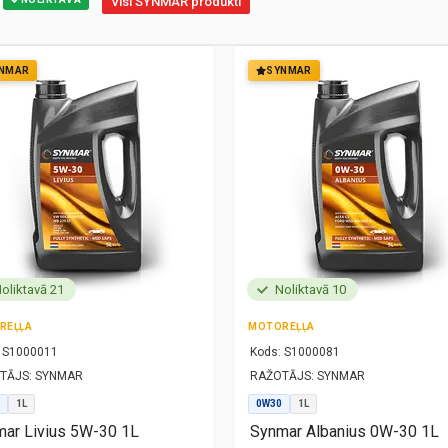
Visi SYNMAR produkti
NMAR
SYNMAR
oliktavā 21
Noliktavā 10
REĻĻA
MOTOREĻĻA
S1000011
Kods:
S1000081
TĀJS:
SYNMAR
RAŽOTĀJS:
SYNMAR
1L
0W30
1L
ar Livius 5W-30 1L
Synmar Albanius 0W-30 1L