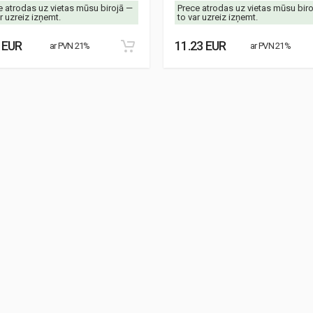
e atrodas uz vietas mūsu birojā —
Prece atrodas uz vietas mūsu bir
r uzreiz izņemt.
to var uzreiz izņemt.
 EUR
11.23 EUR
ar PVN 21%
ar PVN 21%