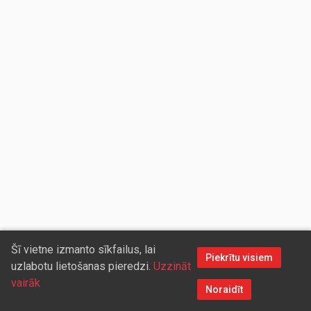
Šī vietne izmanto sīkfailus, lai
Piekrītu visiem
uzlabotu lietošanas pieredzi.
Uzzināt
vairāk
Noraidīt