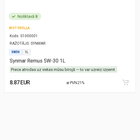
Noliktavā 8
MOTOREĻĻA
Kods:
S1000001
RAŽOTĀJS:
SYNMAR
5W30
1L
Synmar Remus 5W-30 1L
Prece atrodas uz vietas mūsu birojā — to var uzreiz izņemt.
8.87 EUR
ar PVN 21%