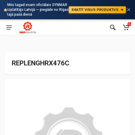
Mēs tagad esam oficiālais SYNMAR
izplatītājs Latvijā — piegāde no Rīgas
SKATĪT VISUS PRODUKTUS
Auto
tajā pašā dienā
0
REPLENGHRX476C