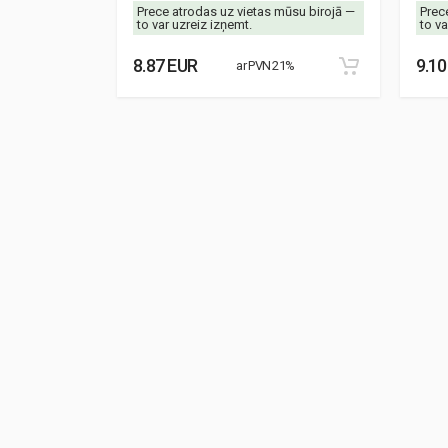
mūsu birojā —
Prece atrodas uz vietas mūsu birojā —
Prec
to var uzreiz izņemt.
to va
8.87 EUR
9.10
21%
ar PVN 21%