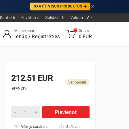
SKATĪT VISUS PRODUKTUS
Kontakti
Privātums
Salīdzini:
0
Valoda:
LV
Mans konts
Grozs
0
Ienāc / Reģistrēties
0 EUR
212.51 EUR
Var pasūtīt
ar PVN 21%
Pievienot
Vēlmju saraksts
Salīdzini