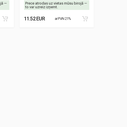
ojā —
Prece atrodas uz vietas mūsu birojā —
Prece atrodas
to var uzreiz izņemt.
to var uzreiz 
11.52 EUR
8.87 EUR
ar PVN 21%