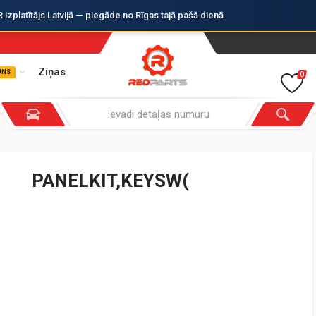
zplatītājs Latvijā — piegāde no Rīgas tajā pašā dienā
Ziņas
UNS
0
PANELKIT,KEYSW(