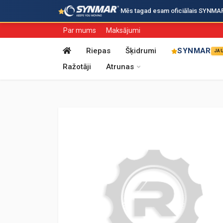
·
Mēs tagad esam oficiālais SYNMAR i
Par mums
Maksājumi
Riepas
Šķidrumi
SYNMAR
JA
Ražotāji
Atrunas