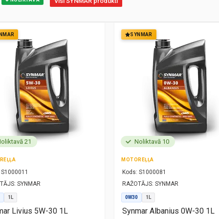
Visi SYNMAR produkti
NMAR
SYNMAR
oliktavā 21
Noliktavā 10
REĻĻA
MOTOREĻĻA
S1000011
Kods:
S1000081
TĀJS:
SYNMAR
RAŽOTĀJS:
SYNMAR
1L
0W30
1L
ar Livius 5W-30 1L
Synmar Albanius 0W-30 1L