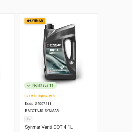
SYNMAR
SYNMAR
Noliktavā 11
Noliktavā
BREMŽU ŠĶIDRUMS
MOTOREĻĻA
Kods:
S4007511
Kods:
S10000
RAŽOTĀJS:
SYNMAR
RAŽOTĀJS:
SY
1L
5W30
1L
Synmar Venti DOT 4 1L
Synmar Re