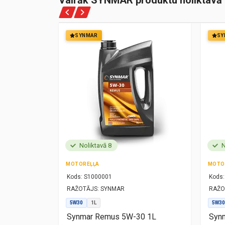
Vairāk SYNMAR produktu noliktavā
SYNMAR
SY
Noliktavā 8
N
MOTOREĻĻA
MOTO
Kods:
S1000001
Kods:
RAŽOTĀJS:
SYNMAR
RAŽO
5W30
1L
5W30
1L
Synmar Remus 5W-30 1L
Synm