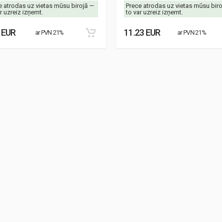
e atrodas uz vietas mūsu birojā —
Prece atrodas uz vietas mūsu bir
r uzreiz izņemt.
to var uzreiz izņemt.
 EUR
11.23 EUR
ar PVN 21%
ar PVN 21%