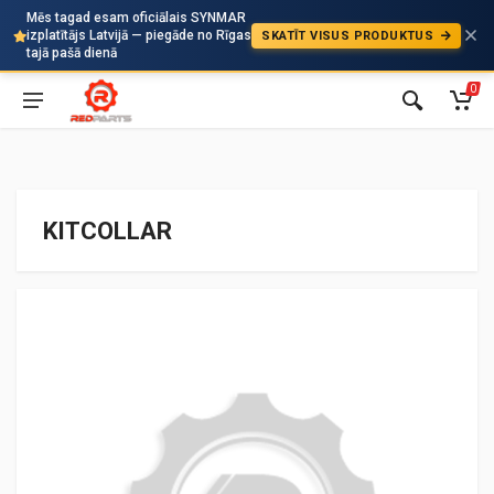
Mēs tagad esam oficiālais SYNMAR
izplatītājs Latvijā — piegāde no Rīgas
SKATĪT VISUS PRODUKTUS
Auto
tajā pašā dienā
0
KITCOLLAR