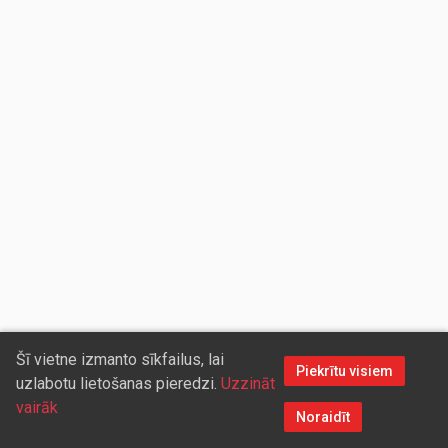
Šī vietne izmanto sīkfailus, lai
Piekrītu visiem
uzlabotu lietošanas pieredzi.
Uzzināt
vairāk
Noraidīt