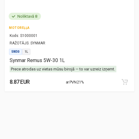
Noliktavā 8
MOTOREĻĻA
Kods:
S1000001
RAŽOTĀJS:
SYNMAR
5W30
1L
Synmar Remus 5W-30 1L
Prece atrodas uz vietas mūsu birojā — to var uzreiz izņemt.
8.87 EUR
ar PVN 21%