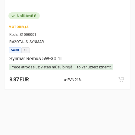
Noliktavā 8
MOTOREĻĻA
Kods:
S1000001
RAŽOTĀJS:
SYNMAR
5W30
1L
Synmar Remus 5W-30 1L
Prece atrodas uz vietas mūsu birojā — to var uzreiz izņemt.
8.87 EUR
ar PVN 21%