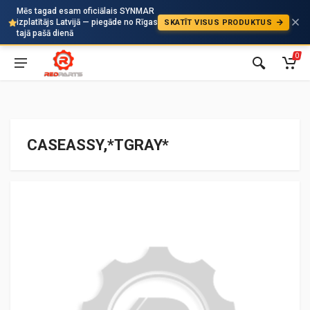
Mēs tagad esam oficiālais SYNMAR
izplatītājs Latvijā — piegāde no Rīgas
SKATĪT VISUS PRODUKTUS
Auto
tajā pašā dienā
0
CASEASSY,*TGRAY*