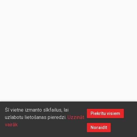
Šī vietne izmanto sīkfailus, lai
Piekrītu visiem
uzlabotu lietošanas pieredzi.
Uzzināt
vairāk
Noraidīt