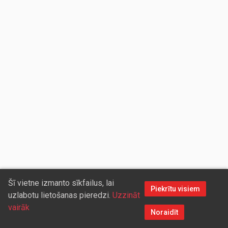
Šī vietne izmanto sīkfailus, lai
Piekrītu visiem
uzlabotu lietošanas pieredzi.
Uzzināt
vairāk
Noraidīt