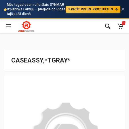
Mēs tagad esam oficiālais SYNMAR
izplatītājs Latvijā — piegāde no Rīgas
SKATĪT VISUS PRODUKTUS
Auto
tajā pašā dienā
0
CASEASSY,*TGRAY*