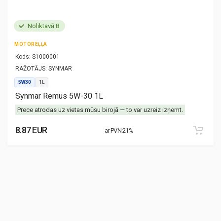
Noliktavā 8
MOTOREĻĻA
Kods:
S1000001
RAŽOTĀJS:
SYNMAR
5W30
1L
Synmar Remus 5W-30 1L
Prece atrodas uz vietas mūsu birojā — to var uzreiz izņemt.
8.87 EUR
ar PVN 21%