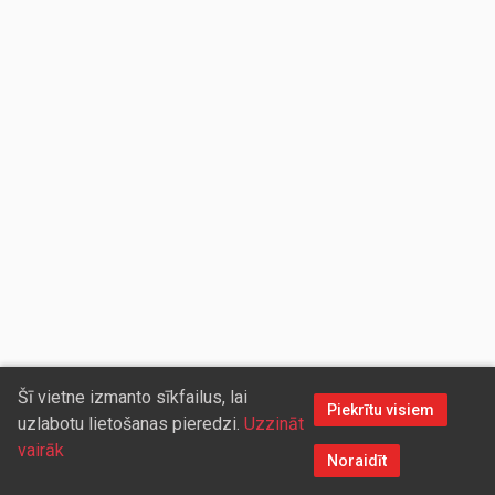
Šī vietne izmanto sīkfailus, lai
Piekrītu visiem
uzlabotu lietošanas pieredzi.
Uzzināt
vairāk
Noraidīt