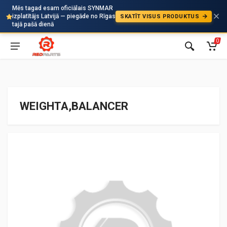
Mēs tagad esam oficiālais SYNMAR
izplatītājs Latvijā — piegāde no Rīgas
SKATĪT VISUS PRODUKTUS
Auto
tajā pašā dienā
0
WEIGHTA,BALANCER