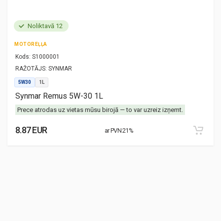
Noliktavā 12
MOTOREĻĻA
Kods:
S1000001
RAŽOTĀJS:
SYNMAR
5W30
1L
Synmar Remus 5W-30 1L
Prece atrodas uz vietas mūsu birojā — to var uzreiz izņemt.
8.87 EUR
ar PVN 21%