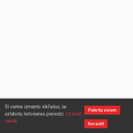
Šī vietne izmanto sīkfailus, lai
Piekrītu visiem
uzlabotu lietošanas pieredzi.
Uzzināt
vairāk
Noraidīt