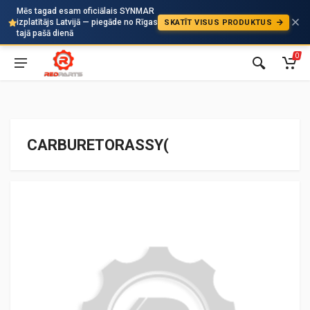
Mēs tagad esam oficiālais SYNMAR
izplatītājs Latvijā — piegāde no Rīgas
SKATĪT VISUS PRODUKTUS
Auto
tajā pašā dienā
0
CARBURETORASSY(