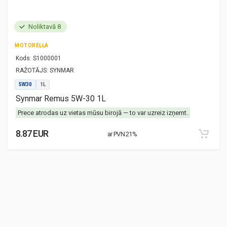
Noliktavā 8
MOTOREĻĻA
Kods:
S1000001
RAŽOTĀJS:
SYNMAR
5W30
1L
Synmar Remus 5W-30 1L
Prece atrodas uz vietas mūsu birojā — to var uzreiz izņemt.
8.87 EUR
ar PVN 21%