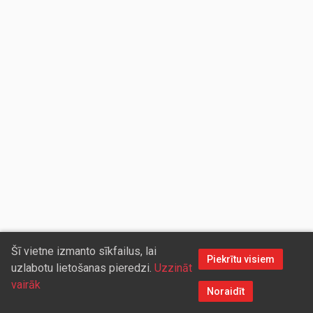
Šī vietne izmanto sīkfailus, lai
Piekrītu visiem
uzlabotu lietošanas pieredzi.
Uzzināt
vairāk
Noraidīt