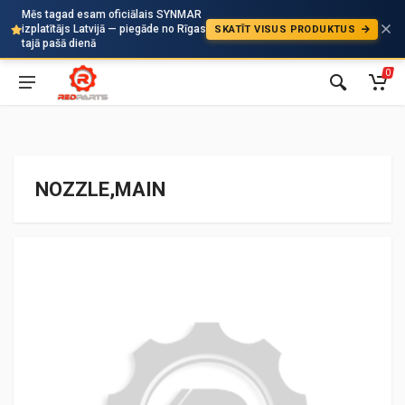
Mēs tagad esam oficiālais SYNMAR
izplatītājs Latvijā — piegāde no Rīgas
SKATĪT VISUS PRODUKTUS
Auto
tajā pašā dienā
0
NOZZLE,MAIN