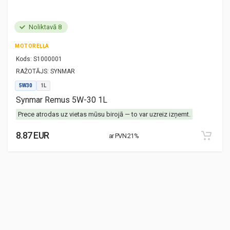
Noliktavā 8
MOTOREĻĻA
Kods:
S1000001
RAŽOTĀJS:
SYNMAR
5W30
1L
Synmar Remus 5W-30 1L
Prece atrodas uz vietas mūsu birojā — to var uzreiz izņemt.
8.87 EUR
ar PVN 21%