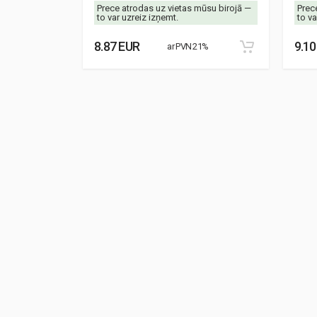
mūsu birojā —
Prece atrodas uz vietas mūsu birojā —
Prec
to var uzreiz izņemt.
to va
8.87 EUR
9.10
21%
ar PVN 21%