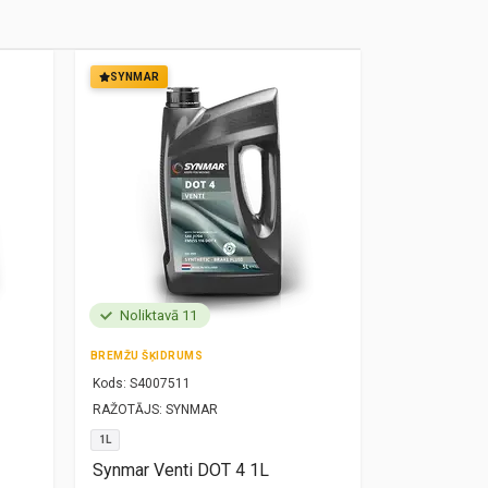
SYNMAR
SYNMAR
Noliktavā 11
Noliktavā
BREMŽU ŠĶIDRUMS
MOTOREĻĻA
Kods:
S4007511
Kods:
S10000
RAŽOTĀJS:
SYNMAR
RAŽOTĀJS:
SY
1L
5W30
1L
Synmar Venti DOT 4 1L
Synmar Re