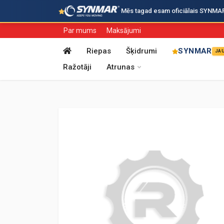
·
Mēs tagad esam oficiālais SYNMAR i
Par mums
Maksājumi
Riepas
Šķidrumi
SYNMAR
JA
Ražotāji
Atrunas