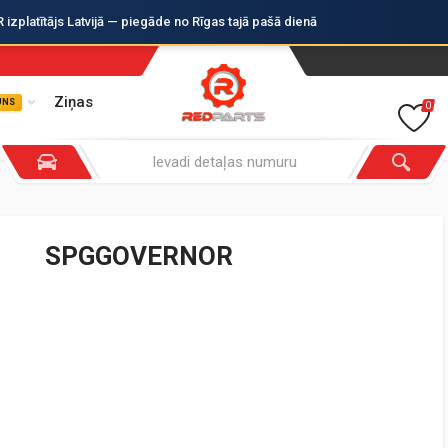
zplatītājs Latvijā — piegāde no Rīgas tajā pašā dienā
Ziņas
UNS
0
SPGGOVERNOR