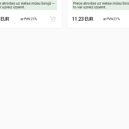
e atrodas uz vietas mūsu birojā —
Prece atrodas uz vietas mūsu bir
r uzreiz izņemt.
to var uzreiz izņemt.
 EUR
11.23 EUR
ar PVN 21%
ar PVN 21%