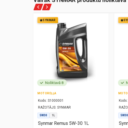
Vairāk SYNMAR produktu noliktavā
SYNMAR
SY
Noliktavā 8
N
MOTOREĻĻA
MOTO
Kods:
S1000001
Kods:
RAŽOTĀJS:
SYNMAR
RAŽO
5W30
1L
5W30
1L
Synmar Remus 5W-30 1L
Synm