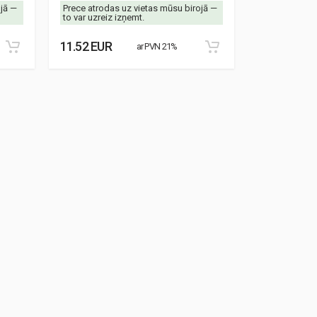
ojā —
Prece atrodas uz vietas mūsu birojā —
Prece atrodas
to var uzreiz izņemt.
to var uzreiz 
11.52 EUR
8.87 EUR
ar PVN 21%