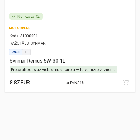
Noliktavā 12
MOTOREĻĻA
Kods:
S1000001
RAŽOTĀJS:
SYNMAR
5W30
1L
Synmar Remus 5W-30 1L
Prece atrodas uz vietas mūsu birojā — to var uzreiz izņemt.
8.87 EUR
ar PVN 21%