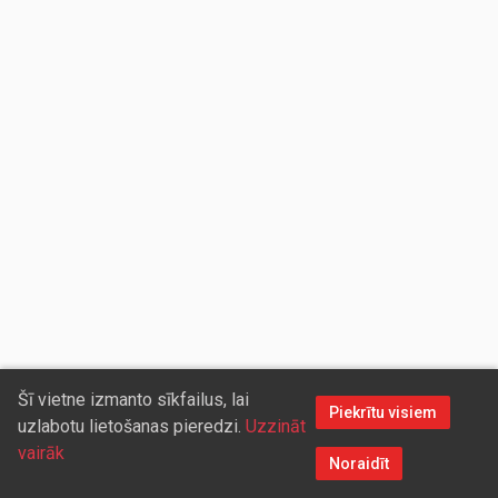
Šī vietne izmanto sīkfailus, lai
Piekrītu visiem
uzlabotu lietošanas pieredzi.
Uzzināt
vairāk
Noraidīt