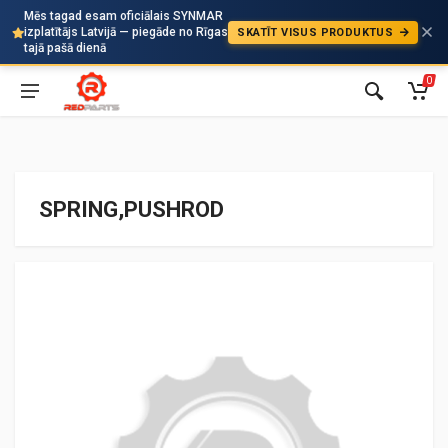
Mēs tagad esam oficiālais SYNMAR
izplatītājs Latvijā — piegāde no Rīgas
SKATĪT VISUS PRODUKTUS
Auto
tajā pašā dienā
0
SPRING,PUSHROD