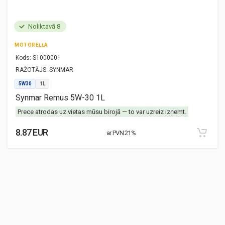
Noliktavā 8
MOTOREĻĻA
Kods:
S1000001
RAŽOTĀJS:
SYNMAR
5W30
1L
Synmar Remus 5W-30 1L
Prece atrodas uz vietas mūsu birojā — to var uzreiz izņemt.
8.87 EUR
ar PVN 21%