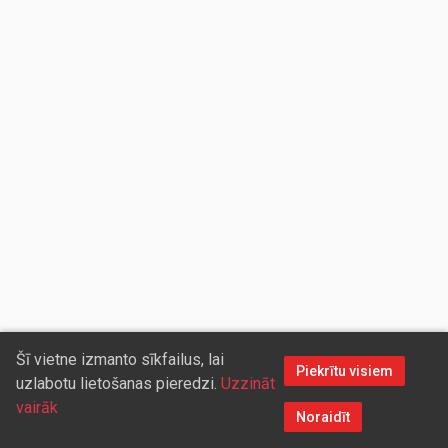
Šī vietne izmanto sīkfailus, lai
Piekrītu visiem
uzlabotu lietošanas pieredzi.
Uzzināt
vairāk
Noraidīt