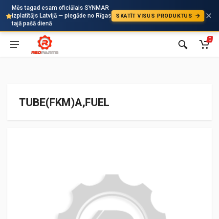
Mēs tagad esam oficiālais SYNMAR
izplatītājs Latvijā — piegāde no Rīgas
SKATĪT VISUS PRODUKTUS
Auto
tajā pašā dienā
0
TUBE(FKM)A,FUEL