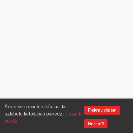
Šī vietne izmanto sīkfailus, lai
Piekrītu visiem
uzlabotu lietošanas pieredzi.
Uzzināt
vairāk
Noraidīt