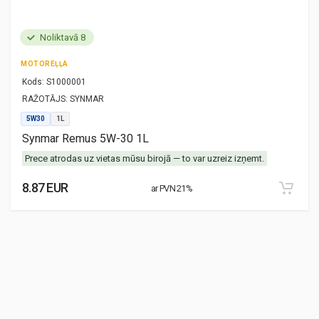
Noliktavā 8
MOTOREĻĻA
Kods:
S1000001
RAŽOTĀJS:
SYNMAR
5W30
1L
Synmar Remus 5W-30 1L
Prece atrodas uz vietas mūsu birojā — to var uzreiz izņemt.
8.87 EUR
ar PVN 21%