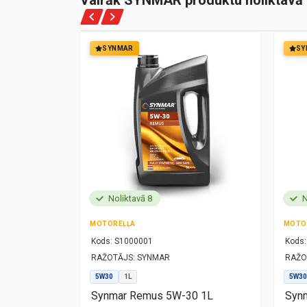
Vairāk SYNMAR produktu noliktavā
SYNMAR
SY
Noliktavā 8
N
MOTOREĻĻA
MOTO
Kods:
S1000001
Kods:
RAŽOTĀJS:
SYNMAR
RAŽO
5W30
1L
5W30
1L
Synmar Remus 5W-30 1L
Synm