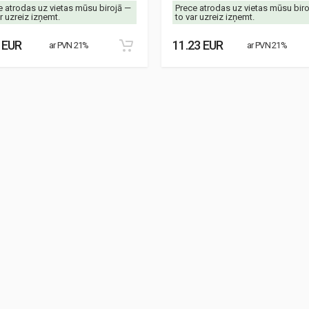
e atrodas uz vietas mūsu birojā —
Prece atrodas uz vietas mūsu bir
r uzreiz izņemt.
to var uzreiz izņemt.
 EUR
11.23 EUR
ar PVN 21%
ar PVN 21%