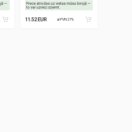
ojā —
Prece atrodas uz vietas mūsu birojā —
Prece atrodas
to var uzreiz izņemt.
to var uzreiz 
11.52 EUR
8.87 EUR
ar PVN 21%