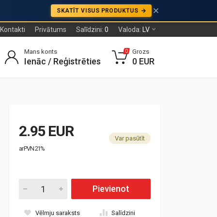
SKATĪT VISUS PRODUKTUS
Kontakti
Privātums
Salīdzini:
0
Valoda:
LV
Mans konts
Grozs
0
Ienāc / Reģistrēties
0 EUR
2.95 EUR
Var pasūtīt
ar PVN 21%
Pievienot
Vēlmju saraksts
Salīdzini