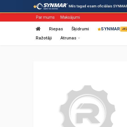
·
Mēs tagad esam oficiālais SYNMAR i
Par mums
Maksājumi
Riepas
Šķidrumi
SYNMAR
JA
Ražotāji
Atrunas