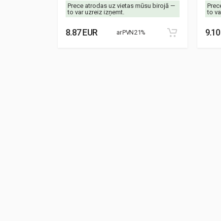
mūsu birojā —
Prece atrodas uz vietas mūsu birojā —
Prec
to var uzreiz izņemt.
to va
8.87 EUR
9.10
21%
ar PVN 21%