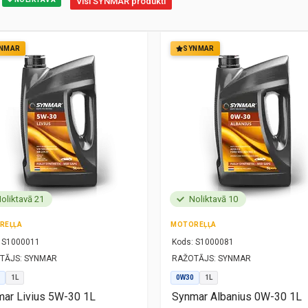
Visi SYNMAR produkti
NMAR
SYNMAR
oliktavā 21
Noliktavā 10
REĻĻA
MOTOREĻĻA
S1000011
Kods:
S1000081
TĀJS:
SYNMAR
RAŽOTĀJS:
SYNMAR
1L
0W30
1L
ar Livius 5W-30 1L
Synmar Albanius 0W-30 1L