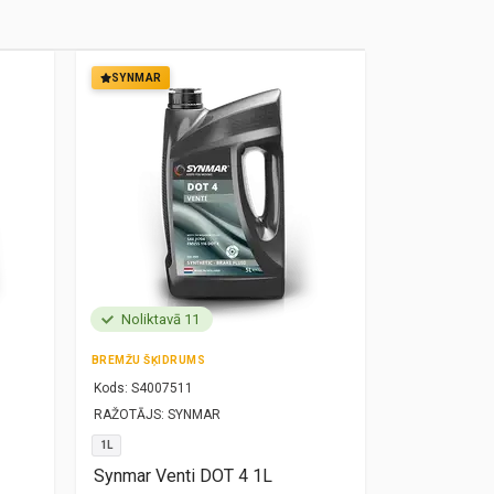
SYNMAR
SYNMAR
Noliktavā 11
Noliktavā
BREMŽU ŠĶIDRUMS
MOTOREĻĻA
Kods:
S4007511
Kods:
S10000
RAŽOTĀJS:
SYNMAR
RAŽOTĀJS:
SY
1L
5W30
1L
Synmar Venti DOT 4 1L
Synmar Re