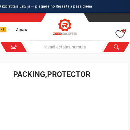
zplatītājs Latvijā — piegāde no Rīgas tajā pašā dienā
Ziņas
UNS
0
PACKING,PROTECTOR