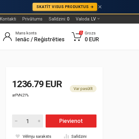
SKATĪT VISUS PRODUKTUS
Kontakti
Privātums
Salīdzini:
0
Valoda:
LV
Mans konts
Grozs
0
Ienāc / Reģistrēties
0 EUR
1236.79 EUR
Var pasūtīt
ar PVN 21%
Pievienot
Vēlmju saraksts
Salīdzini