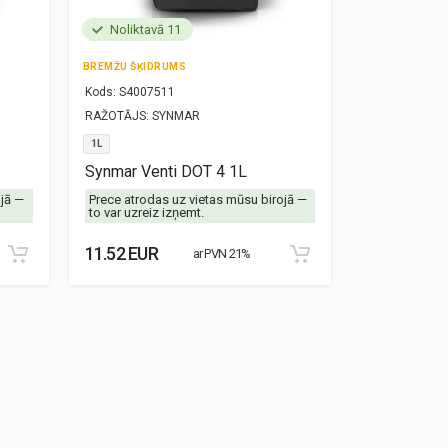
Noliktavā 11
Noliktavā
BREMŽU ŠĶIDRUMS
MOTOREĻĻA
Kods:
S4007511
Kods:
S10000
RAŽOTĀJS:
SYNMAR
RAŽOTĀJS:
SY
1L
5W30
1L
Synmar Venti DOT 4 1L
Synmar Re
ojā —
Prece atrodas uz vietas mūsu birojā —
Prece atrodas
to var uzreiz izņemt.
to var uzreiz 
11.52 EUR
8.87 EUR
ar PVN 21%