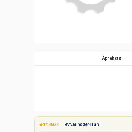
Apraksts
Tev var noderēt arī
SYNMAR