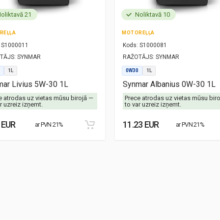
oliktavā 21
Noliktavā 10
REĻĻA
MOTOREĻĻA
S1000011
Kods:
S1000081
TĀJS:
SYNMAR
RAŽOTĀJS:
SYNMAR
1L
0W30
1L
ar Livius 5W-30 1L
Synmar Albanius 0W-30 1L
e atrodas uz vietas mūsu birojā —
Prece atrodas uz vietas mūsu bir
r uzreiz izņemt.
to var uzreiz izņemt.
 EUR
11.23 EUR
ar PVN 21%
ar PVN 21%