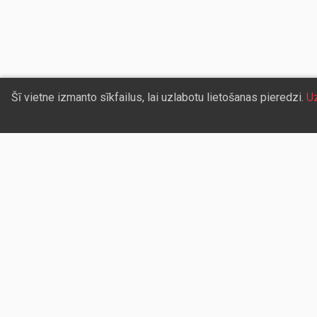
Šī vietne izmanto sīkfailus, lai uzlabotu lietošanas pieredzi.
Uz
Sazinieties ar mums
Aicinām sadarboties vairumtirdzniecības partneru
kuriem piedāvāsim pievilcīgas atlaides un īpašu
nosacījumus. Mēs darīsim visu iespējamo, lai jūs ē
un ātri saņemtu vietnē pasūtītās preces. Vēlami
radīt labvēlīgu vidi un apstākļus abpusēji izdevīga
ilgtermiņa sadarbībai ar mūsu klientiem un
sadarbības partneriem!