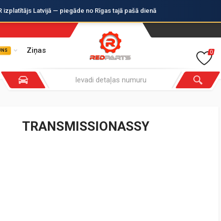
zplatītājs Latvijā — piegāde no Rīgas tajā pašā dienā
Ziņas
UNS
0
TRANSMISSIONASSY