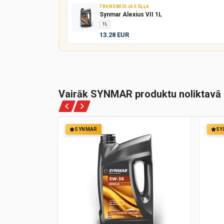
TRANSMISIJAS EĻĻA
Synmar Alexius VII 1L
1L
13.28 EUR
Vairāk SYNMAR produktu noliktavā
SYNMAR
SY