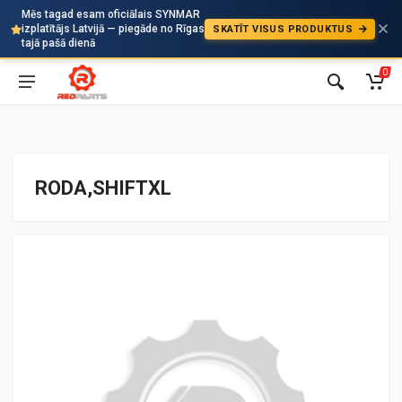
Mēs tagad esam oficiālais SYNMAR
izplatītājs Latvijā — piegāde no Rīgas
SKATĪT VISUS PRODUKTUS
Auto
tajā pašā dienā
0
RODA,SHIFTXL