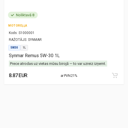
Noliktavā 8
MOTOREĻĻA
Kods:
S1000001
RAŽOTĀJS:
SYNMAR
5W30
1L
Synmar Remus 5W-30 1L
Prece atrodas uz vietas mūsu birojā — to var uzreiz izņemt.
8.87 EUR
ar PVN 21%