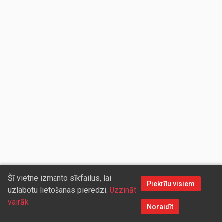
Šī vietne izmanto sīkfailus, lai
Piekrītu visiem
uzlabotu lietošanas pieredzi.
Uzzināt
vairāk
Noraidīt